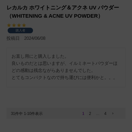
レカルカ ホワイトニング＆アクネ UV パウダー
（WHITENING & ACNE UV POWDER）
購入者
投稿日
2024/06/08
お直し用にと購入しました。

良いものだとは思いますが、イルミネートパウダーほ
どの感動は残念ながらありませんでした。

とてもコンパクトなので持ち運びには便利かと。。。
31
件中
1
-
10
件表示
1
2
…
4