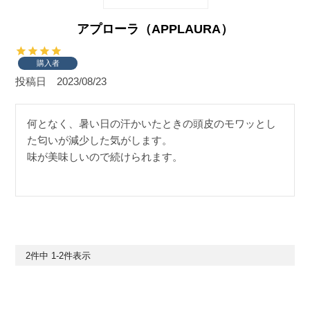
アプローラ（APPLAURA）
購入者
投稿日
2023/08/23
何となく、暑い日の汗かいたときの頭皮のモワッとし
た匂いが減少した気がします。

味が美味しいので続けられます。
2
件中
1
-
2
件表示