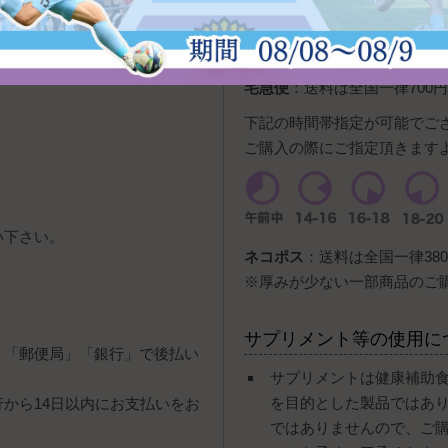
ンを押すと、PayPay残高
宅急便
：送料は全国一律700円
下記の時間帯指定が可能でご
ご購入の際にご指定頂きます
い下さい。
ネコポス
：送料は全国一律380
。
※厚みが少ない一部商品のご
サプリメント等の使用に
」「郵便局」「銀行」で後払い
サプリメントは健康補助
を目的とした製品ではあ
行から14日以内にお支払いをお
ではありませんので、ご