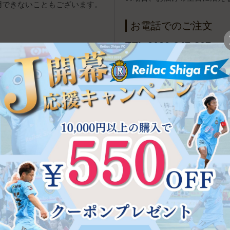
用できないこともございます。
お電話でのご注文
TEL 0120-947-807
[受付
報（アドレス帳）やクレジットカー
ポイントについて
が可能です。
、Amazon.co.jpに登録し
初回ご購入時に、500ポイ
ログインして、配送先とクレジ
初回特典あり 年会費無料 
物できます。
決済方法（代引き・クレジッ
購入金額の1～5％をポイント
1ポイント＝1円で、2回目以
※麗ビューティー皮フ科クリ
用いただけません。
y株式会社が提供するオンライン決
配送・送料について
自動的に立ち上がり、お支払い
ヤマト運輸（宅急便・ネコポ