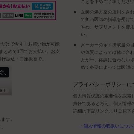
ことを予めご了承くださ
医師の処方薬の服用をさ
て担当医師の指導を受け
やめ、サプリメントを使
い。
号だけで今すぐお買い物が可能
メーカーの示す摂取量の
まとめて1回でお支払い。お支
や体質によっては体に合
銀行振込・口座振替で。
万が一、体調に合わない
めて必要によっては医師
プライバシーポリシーに
個人情報保護の重要性を認識
責任であると考え、個人情報
詳細は下記リンクよりご覧下
します。
・個人情報の取扱いについ
す。