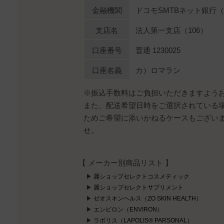
金融機関
ドコモSMTBネット銀行（0
支店名
法人第一支店（106）
口座番号
普通 1230025
口座名義
カ）ロマラン
※振込手数料はご負担いただきますよう
また、配送希望日時をご選択されている
ためご希望に添いかねるケースもござい
せ。
【 メーカー別商品リスト 】
麗ショップセレクトコスメティック
麗ショップセレクトサプリメント
ゼオスキンヘルス（ZO SKIN HEALTH）
エンビロン（ENVIRON）
ラポリス（LAPOLIS® PARSONAL）