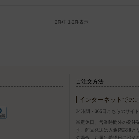
2
件中
1
-
2
件表示
ご注文方法
インターネットでの
24時間・365日こちらのサ
※定休日、営業時間外の発注
す。商品発送は入金確認後と
の場合、お届け希望日に沿え