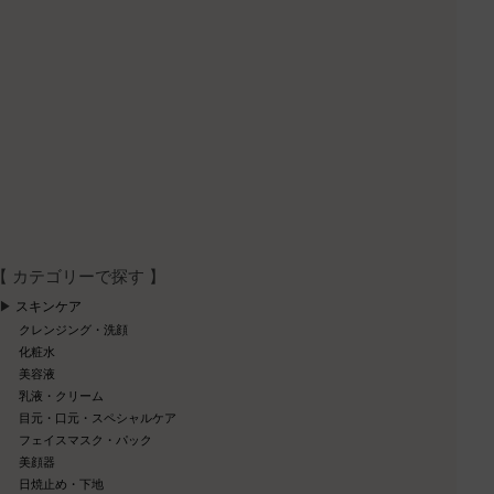
【 カテゴリーで探す 】
スキンケア
クレンジング・洗顔
化粧水
美容液
乳液・クリーム
目元・口元・スペシャルケア
フェイスマスク・パック
美顔器
日焼止め・下地