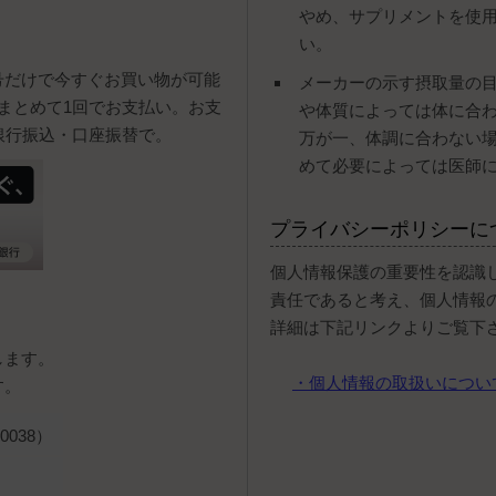
やめ、サプリメントを使
い。
号だけで今すぐお買い物が可能
メーカーの示す摂取量の
まとめて1回でお支払い。お支
や体質によっては体に合
銀行振込・口座振替で。
万が一、体調に合わない
めて必要によっては医師
プライバシーポリシーに
個人情報保護の重要性を認識
責任であると考え、個人情報
詳細は下記リンクよりご覧下
します。
・個人情報の取扱いについ
す。
038）