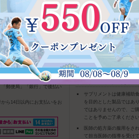
宅急便
：送料は全国一律700円
下記の時間帯指定が可能でご
ご購入の際にご指定頂きます
い下さい。
ネコポス
：送料は全国一律380
。
※厚みが少ない一部商品のご
サプリメント等の使用に
」「郵便局」「銀行」で後払い
サプリメントは健康補助
を目的とした製品ではあ
行から14日以内にお支払いをお
ではありませんので、ご
ことを予めご了承くださ
医師の処方薬の服用をさ
て担当医師の指導を受け