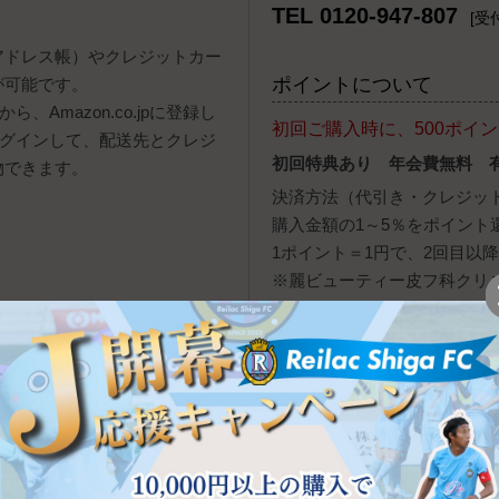
TEL 0120-947-807
[受付
報（アドレス帳）やクレジットカー
ポイントについて
が可能です。
、Amazon.co.jpに登録し
初回ご購入時に、500ポイ
ログインして、配送先とクレジ
初回特典あり 年会費無料 
物できます。
決済方法（代引き・クレジッ
購入金額の1～5％をポイント
1ポイント＝1円で、2回目以
※麗ビューティー皮フ科クリ
用いただけません。
y株式会社が提供するオンライン決
配送・送料について
自動的に立ち上がり、お支払い
ヤマト運輸（宅急便・ネコポ
ンを押すと、PayPay残高