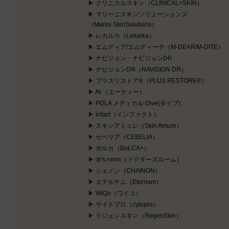
クリニカルスキン（CLINICAL+SKIN）
マリーニスキンソリューションズ
（Marini SkinSolutions）
レカルカ（Lekarka）
エムディア/エムディーテ（M-DEAR/M-DITE）
ナビジョン・ナビジョンDR
ナビジョンDR（NAVISION DR）
プラスリストア®（PLUS RESTORE®）
At.（エーティー）
POLA メディカル Dive(ダイブ)
infact（インファクト）
スキンアミュレ（Skin Amure）
セベリア（CEBELIA）
ボルカ（BoLCA+）
dr's room（ドクターズルーム）
シェノン（CHAINON）
エテルナム（Eternam）
WiQo（ワイコ）
サイトプロ（cytopro）
リジェンスキン（RegenSkin）