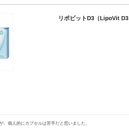
リポビットD3（LipoVit D
が、個人的にカプセルは苦手だと思いました、