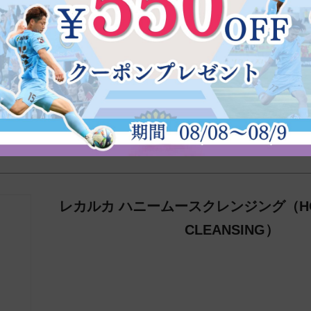
好きになれず。。

念しました。
レカルカ ハニームースクレンジング（HON
CLEANSING）