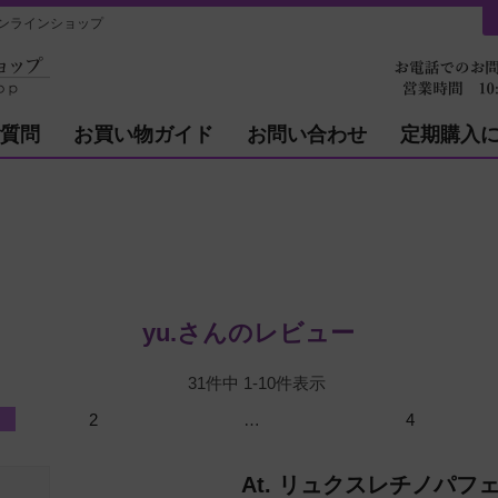
ンラインショップ
質問
お買い物ガイド
お問い合わせ
定期購入
yu.さんのレビュー
31
件中
1
-
10
件表示
2
…
4
At. リュクスレチノパフ