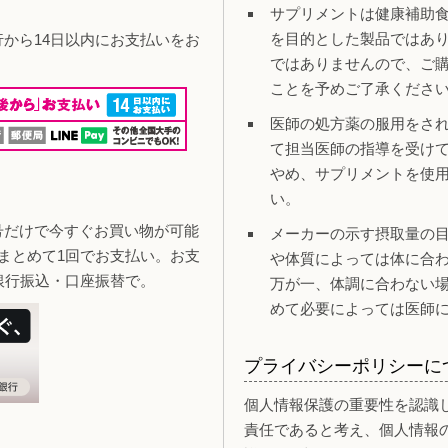
サプリメントは健康補助
を目的とした製品ではあ
行から14日以内にお支払いをお
ではありませんので、ご
ことを予めご了承くださ
医師の処方薬の服用をさ
て担当医師の指導を受け
やめ、サプリメントを使
い。
号だけで今すぐお買い物が可能
メーカーの示す摂取量の
まとめて1回でお支払い。お支
や体質によっては体に合
銀行振込・口座振替で。
万が一、体調に合わない
めて必要によっては医師
プライバシーポリシーに
個人情報保護の重要性を認識
責任であると考え、個人情報