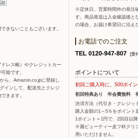
※定休日、営業時間外の発注
す。商品発送は入金確認後と
の場合、お届け希望日に沿え
用できないこともございます。
お電話でのご注文
TEL 0120-947-807
[受付
報（アドレス帳）やクレジットカー
ポイントについて
が可能です。
、Amazon.co.jpに登録し
初回ご購入時に、500ポイ
ログインして、配送先とクレジ
初回特典あり 年会費無料 
物できます。
決済方法（代引き・クレジッ
購入金額の1～5％をポイント
1ポイント＝1円で、2回目以
※麗ビューティー皮フ科クリ
用いただけません。