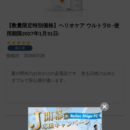
【数量限定特別価格】ヘリオケア ウルトラD -使
用期限2027年1月31日-
購入者
投稿日
2026/07/26
夏の野外のお出かけの必需品です。塗る日焼け止めと
ダブルで安心感が違います。