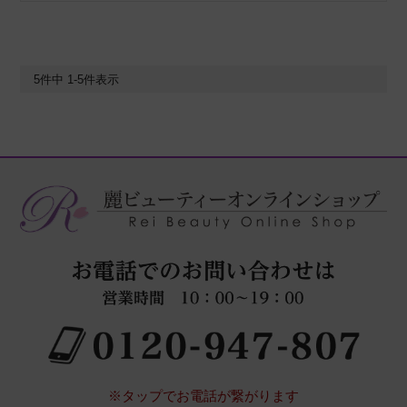
5
件中
1
-
5
件表示
※タップでお電話が繋がります