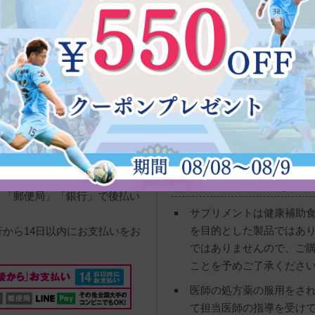
宅急便
：送料は全国一律700円
下記の時間帯指定が可能でご
ご購入の際にご指定頂きます
い下さい。
ネコポス
：送料は全国一律380
。
※厚みが少ない一部商品のご
サプリメント等の使用に
」「郵便局」「銀行」で後払い
サプリメントは健康補助
を目的とした製品ではあ
行から14日以内にお支払いをお
ではありませんので、ご
ことを予めご了承くださ
医師の処方薬の服用をさ
て担当医師の指導を受け