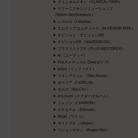
クリニカルスキン（CLINICAL+SKIN）
マリーニスキンソリューションズ
（Marini SkinSolutions）
レカルカ（Lekarka）
エムディア/エムディーテ（M-DEAR/M-DITE）
ナビジョン・ナビジョンDR
ナビジョンDR（NAVISION DR）
プラスリストア®（PLUS RESTORE®）
At.（エーティー）
POLA メディカル Dive(ダイブ)
infact（インファクト）
スキンアミュレ（Skin Amure）
セベリア（CEBELIA）
ボルカ（BoLCA+）
dr's room（ドクターズルーム）
シェノン（CHAINON）
エテルナム（Eternam）
WiQo（ワイコ）
サイトプロ（cytopro）
リジェンスキン（RegenSkin）