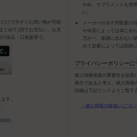
やめ、サプリメントを使
い。
号だけで今すぐお買い物が可能
メーカーの示す摂取量の
まとめて1回でお支払い。お支
や体質によっては体に合
銀行振込・口座振替で。
万が一、体調に合わない
めて必要によっては医師
プライバシーポリシーに
個人情報保護の重要性を認識
責任であると考え、個人情報
詳細は下記リンクよりご覧下
します。
・個人情報の取扱いについ
す。
038）