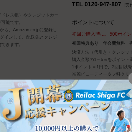
TEL 0120-947-807
[受付
報（アドレス帳）やクレジットカー
ポイントについて
が可能です。
、Amazon.co.jpに登録し
初回ご購入時に、500ポイ
ログインして、配送先とクレジ
初回特典あり 年会費無料 
物できます。
決済方法（代引き・クレジッ
購入金額の1～5％をポイント
1ポイント＝1円で、2回目以
※麗ビューティー皮フ科クリ
用いただけません。
y株式会社が提供するオンライン決
配送・送料について
自動的に立ち上がり、お支払い
ヤマト運輸（宅急便・ネコポ
ンを押すと、PayPay残高