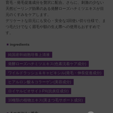
育毛・発毛促進成分を贅沢に配合。さらに、刺激の少ない
天然ピーリング効果のある発酵ローズハチミツエキスが目
元のくすみをケアします。
デリケートな目元にも安心・安全な1回使い切り仕様で、ま
つ毛だけでなく眉毛や額の生え際への使用もおすすめで
す。
ingredients
純国産幹細胞培養上清液
発酵ローズハチミツエキス(色素沈着ケア成分)
ワイルドラッシュ＆キャピキシル(発毛・伸長促進成分)
ヒアルロン酸＆コラーゲン(美容成分)
ロイヤルビオサイトPX(抗炎症成分)
10種類の植物エキス(美まつ毛サポート成分)