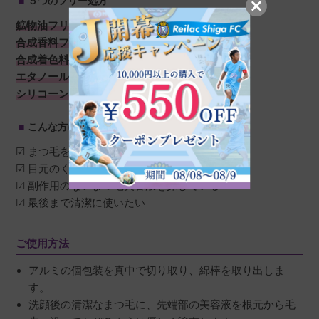
５つのフリー処方
鉱物油フリー
合成香料フリー
合成着色料フリー
エタノールフリー
シリコーンフリー
こんな方におすすめ
☑ まつ毛を伸ばしたい
☑ 目元のくすみが気になる
☑ 副作用のないまつ毛美容液を探している
☑ 最後まで清潔に使いたい
ご使用方法
アルミの個包装を真中で切り取り、綿棒を取り出しま
す。
洗顔後の清潔なまつ毛に、先端部の美容液を根元から毛