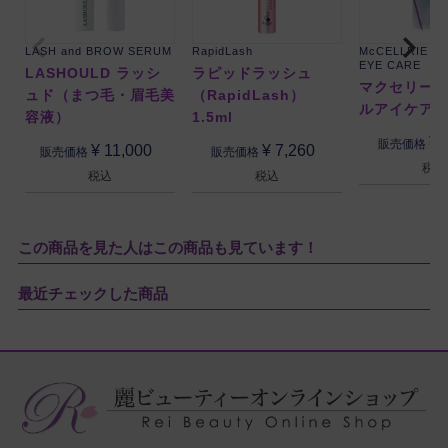
LASH and BROW SERUM
RapidLash
McCELLRIE C
EYE CARE
LASHOULD ラッシ
ラピッドラッシュ
マクセリー 
ュド（まつ毛・眉毛美
（RapidLash）
ルアイケア
容液）
1.5ml
¥
販売価格
¥
11,000
¥
7,260
販売価格
販売価格
税込
税込
税込
この商品を見た人はこの商品も見ています！
最近チェックした商品