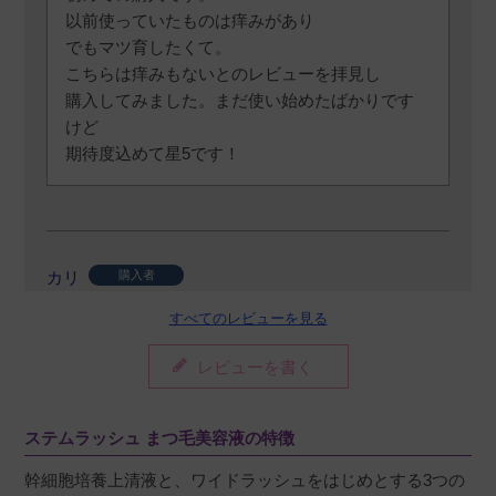
以前使っていたものは痒みがあり

でもマツ育したくて。

こちらは痒みもないとのレビューを拝見し

購入してみました。まだ使い始めたばかりです
けど

期待度込めて星5です！
カリ
購入者
非公開
すべてのレビューを見る
投稿日
2024/10/29
レビューを書く
綿棒なので使いやすく 清潔な感じが凄くしま
ステムラッシュ まつ毛美容液の特徴
す。効果はなんとも言えません。
幹細胞培養上清液と、ワイドラッシュをはじめとする3つの