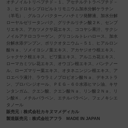
オチノイルトリペプチド－１、アセチルテトラペプチド－
３、ヒドロキシプロピルトリモニウム加水分解ケラチン
（羊毛）、グルコノバクター／ハチミツ発酵液、加水分解
ローヤルゼリータンパク、グリチルリチン酸２Ｋ、センブ
リエキス、アカツメクサ花エキス、ココヤシ果汁、サクシ
ノイルアテロコラーゲン、グリコシルトレハロース、加水
分解水添デンプン、ポリクオタニウム－５１、ヒアルロン
酸Ｎａ、ソメイヨシノ葉エキス、アカヤジオウ根エキス、
シャクヤク根エキス、ビワ葉エキス、アルニカ花エキス、
ローマカミツレ花エキス、オウゴン根エキス、パンテノー
ル、ローズマリー葉エキス、オタネニンジン根エキス、ア
ロエベラ液汁、ラウラミノプロピオン酸Ｎａ、デキストラ
ン、プロパンジオール、ＰＥＧ－６０水添ヒマシ油、キサ
ンタンガム、クエン酸、クエン酸Ｎａ、リン酸２Ｎａ、リ
ン酸Ｋ、メチルパラベン、エチルパラベン、フェノキシエ
タノール
販売元：株式会社カキヌマメディカル
製造販売元：株式会社アフラ MADE IN JAPAN