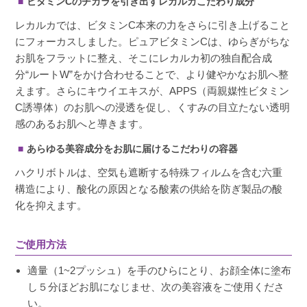
ビタミンCのチカラを引き出すレカルカこだわり成分
レカルカでは、ビタミンC本来の力をさらに引き上げること
にフォーカスしました。ピュアビタミンCは、ゆらぎがちな
お肌をフラットに整え、そこにレカルカ初の独自配合成
分“ルートW”をかけ合わせることで、より健やかなお肌へ整
えます。さらにキウイエキスが、APPS（両親媒性ビタミン
C誘導体）のお肌への浸透を促し、くすみの目立たない透明
感のあるお肌へと導きます。
あらゆる美容成分をお肌に届けるこだわりの容器
ハクリボトルは、空気も遮断する特殊フィルムを含む六重
構造により、酸化の原因となる酸素の供給を防ぎ製品の酸
化を抑えます。
ご使用方法
適量（1~2プッシュ）を手のひらにとり、お顔全体に塗布
し５分ほどお肌になじませ、次の美容液をご使用くださ
い。