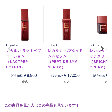
Lekarka
Lekarka
Lekarka
レカルカ ラクトペプ
レカルカ ぺプタイド
レカルカ ブ
ローション
シムセラム
ッチクリー
（LACTPEP
（PEPTIDE SYM
（BRIGHT R
LOTION）
SERUM）
CREAM）
¥
9,900
¥
17,050
¥
1
販売価格
販売価格
販売価格
税込
税込
税込
この商品を見た人はこの商品も見ています！