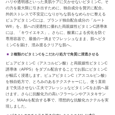
ハリや透明感といった美肌ケアに欠かせないビタミンC。そ
の力を最大限に引き出すために、独自成分を贅沢に配合。
外的ストレスで不安定になりがちな肌をなめらかに整える
ピュアビタミンCには、ブランド独自配合成分の「ルート
W®」を。肌への浸透性に優れた両親媒性ビタミンC誘導体
には、「キウイエキス」。さらに、酸素による劣化を防ぐ
専用容器で、最後の一滴までフレッシュなまま、肌へビタ
ミンCを届け、澄み渡るクリアな肌へ。
２種類のビタミンCをこだわり処方で角質に浸透させる
ピュアビタミンC（アスコルビン酸）と両親媒性ビタミンC
誘導体（APPS）をダブル配合することでお肌にビタミンC
が幅広く浸透します。ピュアビタミンC（アスコルビン酸）
を独自処方で、とろみのあるテクスチャーにし、使う直前
まで失活させない工夫でフレッシュなビタミンCをお肌へ届
けます。さらに抗酸化力の高いフラーレンやアスタキサン
チン、MAAsを配合する事で、理想的な抗酸化カクテルを実
現しました。