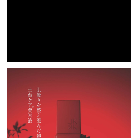
sgao
購入者
静岡県
40代
投稿日
2025/07/27
美容液を探していて、こちらを購入しました。
伸びが良く少量で顔全体に広がります。とろり
とした使用感。

肌の透明感等はまだ実感がありませんが、特別
な日に使用したいと思います。
ころころ
購入者
非公開
投稿日
2024/06/19