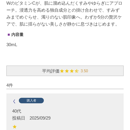
WのビタミンCが、肌に溜め込んだくすみやゆらぎにアプロ
ーチ。浸透力を高める独自成分との掛け合わせで、すみず
みまでめぐらせ、濁りのない肌印象へ。わずか5分の贅沢ケ
アで、肌に揺らがない美しさが静かに息づきはじめます。
内容量
30mL
3.50
4
く
購入者
40代
投稿日
2025/09/29