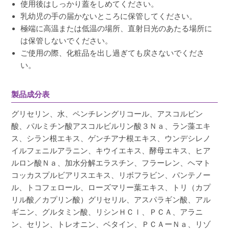
使用後はしっかり蓋をしめてください。
乳幼児の手の届かないところに保管してください。
極端に高温または低温の場所、直射日光のあたる場所に
は保管しないでください。
ご使用の際、化粧品を出し過ぎても戻さないでくださ
い。
製品成分表
グリセリン、水、ペンチレングリコール、アスコルビン
酸、パルミチン酸アスコルビルリン酸３Ｎａ、ラン藻エキ
ス、シラン根エキス、ゲンチアナ根エキス、ウンデシレノ
イルフェニルアラニン、キウイエキス、酵母エキス、ヒア
ルロン酸Ｎａ、加水分解エラスチン、フラーレン、ヘマト
コッカスプルビアリスエキス、リボフラビン、パンテノー
ル、トコフェロール、ローズマリー葉エキス、トリ（カプ
リル酸／カプリン酸）グリセリル、アスパラギン酸、アル
ギニン、グルタミン酸、リシンＨＣｌ、ＰＣＡ、アラニ
ン、セリン、トレオニン、ベタイン、ＰＣＡーＮａ、リゾ