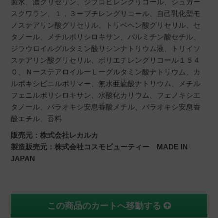
製水、濃グリセリン、ジプロピレングリコール、シュガー
スクワラン、１，３ーブチレングリコール、自己乳化型モ
ノステアリン酸グリセリル、トリベヘン酸グリセリル、セ
タノール、メチルポリシロキサン、パルミチン酸セチル、
ジラウロイルグルタミン酸リシンナトリウム液、トリイソ
ステアリン酸グリセリル、ポリエチレングリコール１５４
０、ＮーステアロイルーＬーグルタミン酸ナトリウム、カ
ルボキシビニルポリマー、無水亜硫酸ナトリウム、メチル
フェニルポリシロキサン、水酸化カリウム、フェノキシエ
タノール、パラオキシ安息香酸メチル、パラオキシ安息香
酸エチル、香料
販売元：株式会社レカルカ
製造販売元：株式会社コスモビューティー MADE IN
JAPAN
この商品のカートへ移動する