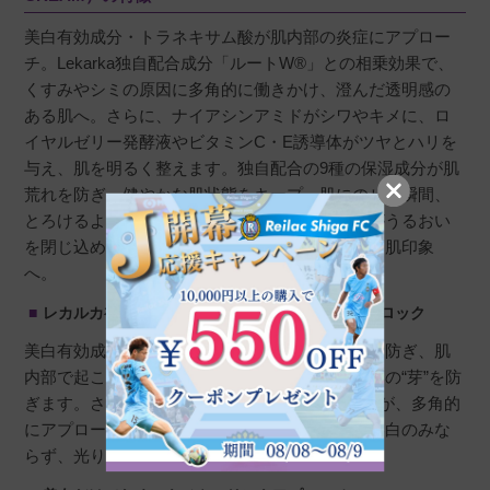
美白有効成分・トラネキサム酸が肌内部の炎症にアプロー
チ。Lekarka独自配合成分「ルートW®」との相乗効果で、
くすみやシミの原因に多角的に働きかけ、澄んだ透明感の
ある肌へ。さらに、ナイアシンアミドがシワやキメに、ロ
イヤルゼリー発酵液やビタミンC・E誘導体がツヤとハリを
与え、肌を明るく整えます。独自配合の9種の保湿成分が肌
荒れを防ぎ、健やかな肌状態をキープ。肌にのせた瞬間、
とろけるようになめらかに広がるテクスチャーがうるおい
を閉じ込め、肌密度を整えながら、輝きあふれる肌印象
へ。
レカルカ初の独自処方でシミ・くすみの“芽”をブロック
美白有効成分トラネキサム酸がメラニンの生成を防ぎ、肌
内部で起こる炎症にアプローチし、シミ・くすみの“芽”を防
ぎます。さらにレカルカ独自配合成分“ルートW”が、多角的
にアプローチすることでシナジーを生み出し、美白のみな
らず、光り輝く透明感のその先へ導きます。