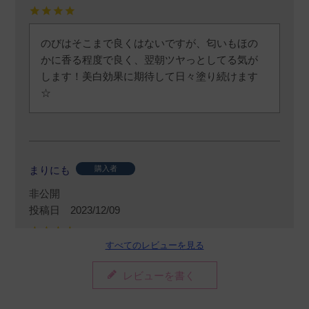
のびはそこまで良くはないですが、匂いもほの
かに香る程度で良く、翌朝ツヤっとしてる気が
します！美白効果に期待して日々塗り続けます
☆
まりにも
購入者
非公開
投稿日
2023/12/09
すべてのレビューを見る
以前使っていましたが戻ってきました。EGF含
レビューを書く
有量など、クリニックから素晴らしいと聞き、
復活です。