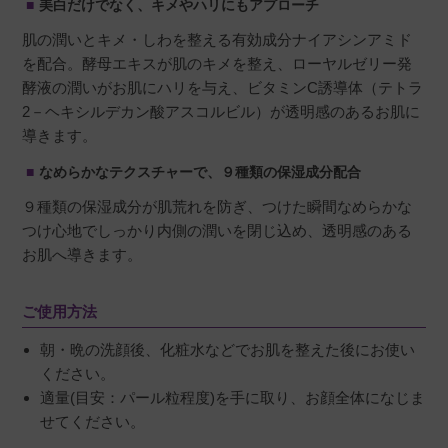
美白だけでなく、キメやハリにもアプローチ
肌の潤いとキメ・しわを整える有効成分ナイアシンアミド
を配合。酵母エキスが肌のキメを整え、ローヤルゼリー発
酵液の潤いがお肌にハリを与え、ビタミンC誘導体（テトラ
2－ヘキシルデカン酸アスコルビル）が透明感のあるお肌に
導きます。
なめらかなテクスチャーで、９種類の保湿成分配合
９種類の保湿成分が肌荒れを防ぎ、つけた瞬間なめらかな
つけ心地でしっかり内側の潤いを閉じ込め、透明感のある
お肌へ導きます。
ご使用方法
朝・晩の洗顔後、化粧水などでお肌を整えた後にお使い
ください。
適量(目安：パール粒程度)を手に取り、お顔全体になじま
せてください。