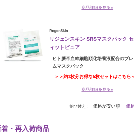
商品詳細を見る»
RegenSkin
リジェンスキン SRSマスクパック 
ィットピュア
ヒト臍帯血幹細胞順化培養液配合のプレ
ムマスクパック
＞＞約1枚分お得な5枚セットはこちら
商品詳細を見る»
価格が安い順
価
並び替え
新着・再入荷商品