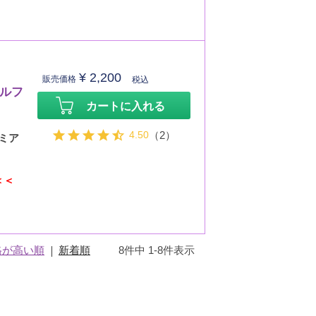
¥
2,200
販売価格
税込
セルフ
カートに入れる
4.50
（2）
ミア
＜＜
格が高い順
新着順
8
件中
1
-
8
件表示