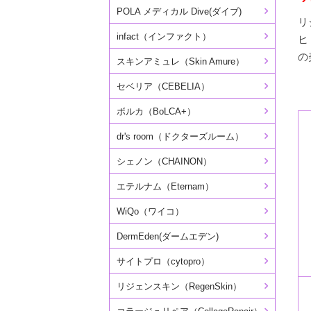
POLA メディカル Dive(ダイブ)
リ
infact（インファクト）
ヒ
の
スキンアミュレ（Skin Amure）
セベリア（CEBELIA）
ボルカ（BoLCA+）
dr's room（ドクターズルーム）
シェノン（CHAINON）
エテルナム（Eternam）
WiQo（ワイコ）
DermEden(ダームエデン)
サイトプロ（cytopro）
リジェンスキン（RegenSkin）