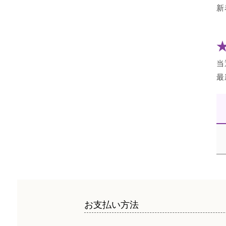
新
当
最
お支払い方法