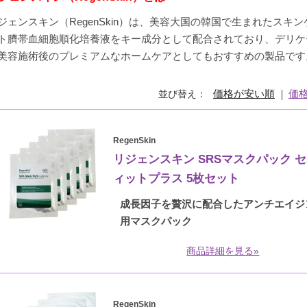
ジェンスキン（RegenSkin）は、美容大国の韓国で生まれたスキ
ト臍帯血細胞順化培養液をキー成分として配合されており、デリケ
美容施術後のプレミアムなホームケアとしてもおすすめの製品です
価格が安い順
価
並び替え
RegenSkin
リジェンスキン SRSマスクパック 
ィットプラス 5枚セット
成長因子を贅沢に配合したアンチエイジ
用マスクパック
商品詳細を見る»
RegenSkin