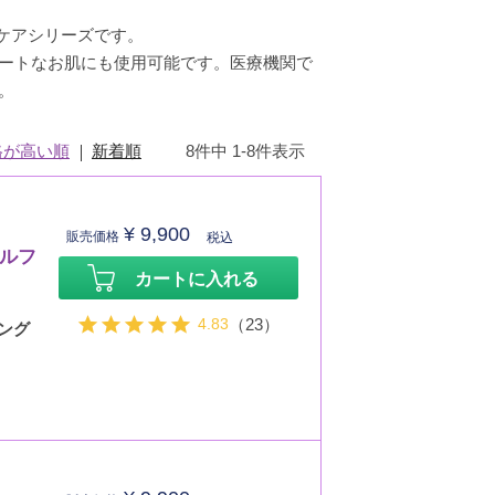
ンケアシリーズです。
ートなお肌にも使用可能です。医療機関で
。
格が高い順
新着順
8
件中
1
-
8
件表示
¥
9,900
販売価格
税込
セルフ
カートに入れる
4.83
（23）
ング