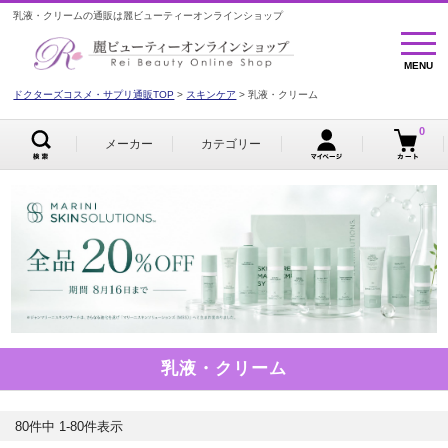
乳液・クリームの通販は麗ビューティーオンラインショップ
MENU
MENU
ドクターズコスメ・サプリ通販TOP
スキンケア
乳液・クリーム
0
メーカー
カテゴリー
乳液・クリーム
80
件中
1
-
80
件表示