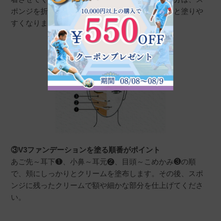
ポンジを折り曲げるなどして塗布面を小さくすると塗りや
すくなります。
③V3ファンデーションを塗る順番がポイント
あご先～耳下❶、小鼻～耳元❷、目頭～こめかみ❸の順
で、頬にしっかりとクリームを塗布します。その後、スポ
ンジに残ったクリームで額や細かな部分を仕上げてくださ
い。