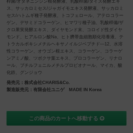
桿菌/オタネニンジン根発酵液、乳酸桿菌/ダイズ発酵エキ
ス、サッカロミセス/ジャガイモエキス発酵液、サッカロミ
セス/ハトムギ種子発酵液、トコフェロール、アテロコラー
ゲン、デサミドコラーゲン、ヒマワリ種子油、乳酸桿備/ザ
クロ果実発酵エキス、ダイヤモンド末、コロイド性ダイヤ
モンド、ヒアルロン酸Na、ヒト臍帯血細胞順化培養液、テ
トラカルボキシメチルヘキサノイルジベプチド―12、水溶
性コラーゲン、オウゴン根エキス、コラーゲン、コラーゲ
ンアミノ酸、ツボクサ葉エキス、プロコラーゲン、リナロ
ール、ブチルフェニルメチルプロピオナール、マイカ、酸
化鉄、グンジョウ
発売元：株式会社CHARIS&Co.
製造販売元：有限会社ユニゲ MADE IN Korea
この商品のカートへ移動する