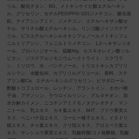
リル、酸化チタン、BG、メトキシケイヒ酸エチルヘキシ
ル、グリセリン、セチルPEG/PPG-10/1ジメチコン、酸化亜
鉛、ナイアシンアミド、ジメチコン、エチルヘキサン酸セ
チル、サリチル酸エチルヘキシル、リンゴ酸ジイソステア
リル、ビスエチルヘキシルオキシフェノールメトキシフェ
ニルトリアジン、フェニルトリメチコン、1,2-へキサンジオ
ール、プロパンジオール、硫酸Mg、セスキオレイン酸ソル
ビタン、ジステアルジモニウムヘクトライト、スクワラ
ン、ミツロウ、水、パンテノール、トリエトキシカプリリ
ルシラン、水酸化AI、カプリリルグリコール、香料、ステ
アリン酸Ca、エチルヘキシルグリセリン、ビサボロール、
酢酸トコフェロール、レシチン、アラントイン、ホホバ種
子油、アデノシン、ラウロイルリシン、グルタチオン、加
水分解カイメン、ニコチンアミドモノヌクレオチド、マン
ニトール、乳エキス、カキ葉エキス、BHT、ブドウ果実エ
キス、ベニバナ花エキス、コーヒー種子エキス、イタドリ
根エキス、チャ葉エキス、クリ殻エキス、アロエベラ葉エ
キス、サンショウ果実エキス、乳酸桿菌/コメ発酵物、乳酸