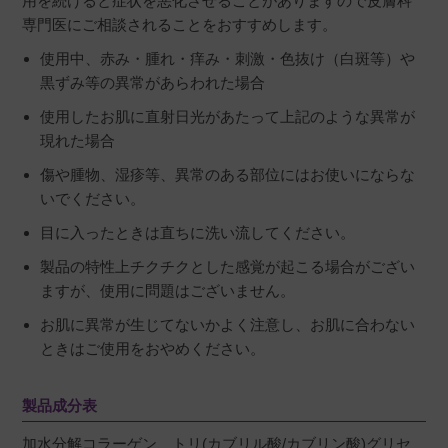
用を続けると症状を悪化させることがありますので皮膚科
専門医にご相談されることをおすすめします。
使用中、赤み・腫れ・痒み・刺激・色抜け（白斑等）や
黒ずみ等の異常があらわれた場合
使用したお肌に直射日光があたって上記のような異常が
現れた場合
傷や腫物、湿疹等、異常のある部位にはお使いにならな
いでください。
目に入ったときは直ちに洗い流してください。
製品の特性上チクチクとした感覚が起こる場合がござい
ますが、使用に問題はございません。
お肌に異常が生じてないかよく注意し、お肌に合わない
ときはご使用をおやめください。
製品成分表
加水分解コラーゲン、トリ(カブリル酸/カブリン酸)グリセ