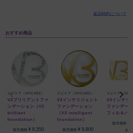
返品特約について
おすすめ商品
スピケア（SPICARE）
スピケア（SPICARE）
スピケア（SPIC
V3ブリリアントファ
V3インテリジェント
V3インテリ
ンデーション（V3
ファンデーション
ファンデーシ
brilliant
（V3 intelligent
フィル＆パ
foundation）
foundation）
¥
販売価格
¥
9,350
¥
9,900
販売価格
販売価格
税込