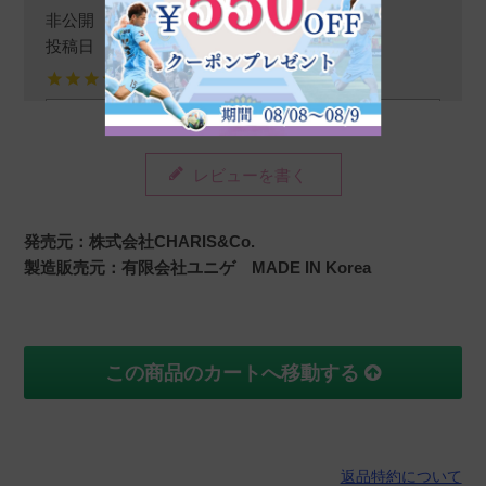
非公開
投稿日
2025/11/28
すべてのレビューを見る
金額合わせの為に買いましたが良い商品でし
た。パフはすぐ汚れるので替えの在庫に何個も
レビューを書く
ストックしてます。
発売元：株式会社CHARIS&Co.
製造販売元：有限会社ユニゲ MADE IN Korea
りこま
購入者
非公開
投稿日
2025/07/29
この商品のカートへ移動する
汚れたので新しい物に変えることができまし
た。気に入りました。
返品特約について