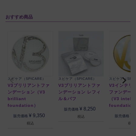
おすすめ商品
猫子猫
購入者
非公開
投稿日
2025/05/05
使いやすいサイズです。濡らして使ってます。
スピケア（SPICARE）
スピケア（SPICARE）
スピケア（SPIC
V3ブリリアントファ
V3ブリリアントファ
V3インテリ
ンデーション（V3
ンデーション レフィ
ファンデー
brilliant
ル＆パフ
（V3 intelli
foundation）
foundatio
こめ
購入者
¥
8,250
販売価格
¥
9,350
¥
20代
販売価格
販売価格
税込
投稿日
2025/01/16
税込
税込