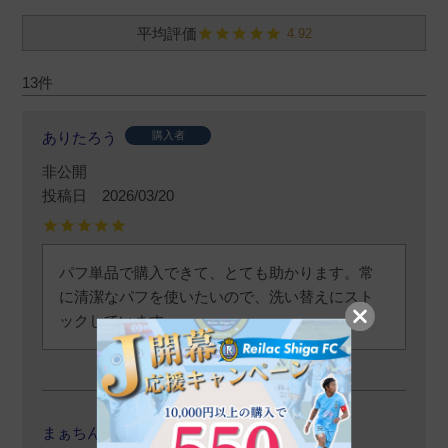
4.92
13
ありたろう
購入者
非公開
投稿日
2026/03/20
パフ単品で購入できて、とても助かります。常
に清潔なパフを使いたいので、洗い替えにスト
ックしています。
まぁちん
購入者