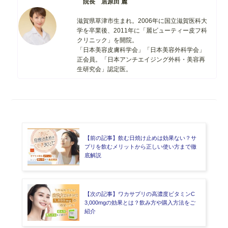
院長 居原田 麗
滋賀県草津市生まれ。
2006年に国立滋賀医科大
学を卒業後、2011年に「麗ビューティー皮フ科
クリニック」を開院。
「日本美容皮膚科学会」「日本美容外科学会」
正会員。
「
日本アンチエイジング外科・美容再
生研究会」認定医。
【前の記事】飲む日焼け止めは効果ない？サ
プリを飲むメリットから正しい使い方まで徹
底解説
【次の記事】ワカサプリの高濃度ビタミンC
3,000mgの効果とは？飲み方や購入方法をご
紹介