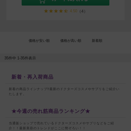
4.50
（4）
価格が安い順
価格が高い順
新着順
35
件中
1
-
35
件表示
新着・再入荷商品
新着の商品ラインナップ‼最新のドクターズコスメやサプリをご紹介い
たします。
★今週の売れ筋商品ランキング★
当通販ショップで売れているドクターズコスメやサプリなどをご紹
介！！
最新美容のトレンドがここに勢ぞろい！！