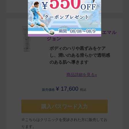
4.48
（66）
ZO SKIN HEALTH
ゼオスキンヘルス ボディエマル
ジョン
ボディのハリや黒ずみをケア
し、潤いのある滑らかで透明感
のある肌へ導きます
商品詳細を見る»
¥
17,600
販売価格
税込
購入パスワード入力
※こちらはクリニックを受診された方に販売してお
ります。