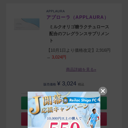
APPLAURA
アプローラ（APPLAURA）
ミルクオリゴ糖ラクチュロース
配合のフレグランスサプリメン
ト
【10月1日より価格改定】2,916円
→
3,024円
商品詳細を見る»
¥
3,024
販売価格
税込
カートに入れる
定期購入はこちら