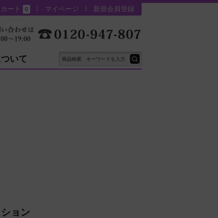
カート
マイページ
新規会員登録
0
について
クション