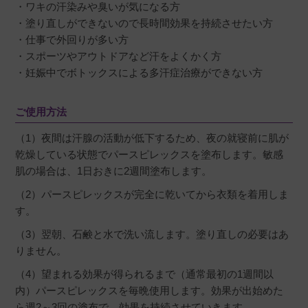
・ワキの汗染みや臭いが気になる方
・塗り直しができないので長時間効果を持続させたい方
・仕事で外回りが多い方
・スポーツやアウトドアなど汗をよくかく方
・妊娠中でボトックスによる多汗症治療ができない方
ご使用方法
（1）夜間は汗腺の活動が低下するため、夜の就寝前に肌が
乾燥している状態でパースピレックスを塗布します。敏感
肌の場合は、1日おきに2週間塗布します。
（2）パースピレックスが完全に乾いてから衣類を着用しま
す。
（3）翌朝、石鹸と水で洗い流します。塗り直しの必要はあ
りません。
（4）望まれる効果が得られるまで（通常最初の1週間以
内）パースピレックスを毎晩使用します。効果が出始めた
ら週2～3回の塗布で、効果を持続させていきます。