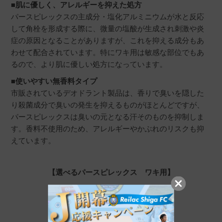
■肌に優しく、アレルギーを抑えた処方
パースピレックスの主成分・塩化アルミニウムが水と反応
して角栓を形成する際に、微量の塩酸が生成され刺激や炎
症の原因となることがありますが、これを抑える成分もあ
わせて配合されています。特にワキ用は敏感な部位でもあ
るので、より肌に優しい処方になっています。
■使いやすい無香料タイプ
市販されているデオドラント製品は、香りで臭いを隠した
り殺菌成分で臭いの発生を抑えるものがほとんどですが、
パースピレックスは臭いの元となる汗そのものを抑制しま
す。香料不使用のため、アレルギーやかぶれのリスクも抑
えています。
【選べるパースピレックス ワキ用】