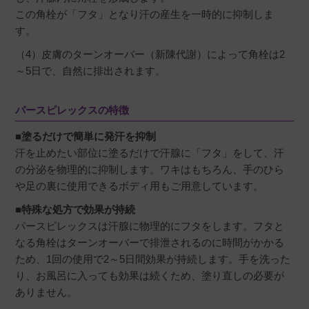
ろ、主人の脇汗ニオイもしなくなったので（主
この角栓が「フタ」となり汗の産生を一時的に抑制しま
人は痒みは出ませんでした）オリジナルタイプ
す。
を購入しました。

主人もニオイから解放されて喜んでいます！！

（4）皮膚のターンオーバー（新陳代謝）によって角栓は2
これからも夫婦2人で使用していきたいと思いま
～5日で、自然に排出されます。
す。
パースピレックスの特徴
■塗るだけで簡単に発汗を抑制
汗を止めたい部位に塗るだけで汗腺に「フタ」をして、汗
ぴろすけ
購入者
の分泌を物理的に抑制します。ワキはもちろん、手のひら
や足の裏に使用できるボディ用もご用意しています。
兵庫県
60代
投稿日
2026/04/18
■特殊な処方で効果が持続
パースピレックスは汗腺に物理的にフタをします。フタと
なる角栓はターンオーバーで排泄されるのに時間がかかる
毎年この商品を買っていますが 私的には夏場に
ため、1回の使用で2～5日間効果が持続します。手を洗った
は欠かせない物になっています。また迅速で丁
り、お風呂に入っても効果は続くため、塗り直しの必要が
寧な商品発送に感謝します!
ありません。