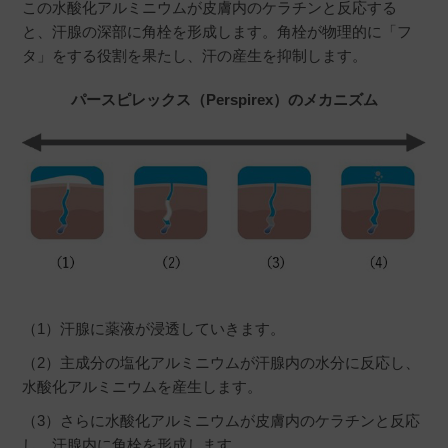
この水酸化アルミニウムが皮膚内のケラチンと反応する
非公開
と、汗腺の深部に角栓を形成します。角栓が物理的に「フ
投稿日
2026/05/02
タ」をする役割を果たし、汗の産生を抑制します。
パースピレックス（Perspirex）のメカニズム
脇汗かきません！ただピリピリ感はあります
ミー
購入者
40代
女性
投稿日
2026/04/19
（1）汗腺に薬液が浸透していきます。
1ヶ月程前に低刺激を購入して、あまりにもよか
（2）主成分の塩化アルミニウムが汗腺内の水分に反応し、
ったので、送料無料キャンペーンの時に、オリ
水酸化アルミニウムを産生します。
ジナルタイプのこちらを購入しました。

（3）さらに水酸化アルミニウムが皮膚内のケラチンと反応
低刺激タイプの方を主人にも使用してみたとこ
し、汗腺内に角栓を形成します。