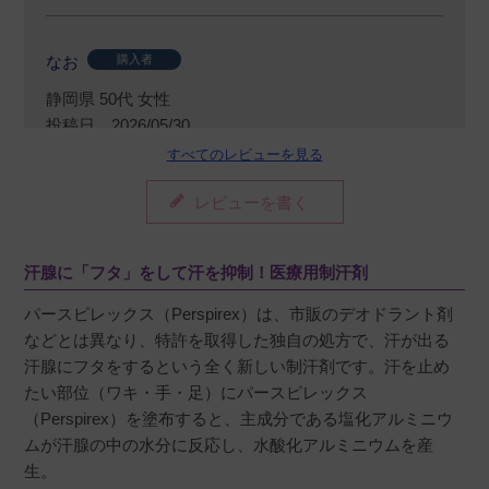
なお
購入者
静岡県
50代
女性
投稿日
2026/05/30
すべてのレビューを見る
レビューを書く
めちゃくちゃ良いです

本当に脇汗もかかないです

においが気にならなくなります

汗腺に「フタ」をして汗を抑制！医療用制汗剤
リピ決定です

パースピレックス（Perspirex）は、市販のデオドラント剤
なので臭いも気にならない

などとは異なり、特許を取得した独自の処方で、汗が出る
リピ決定です
汗腺にフタをするという全く新しい制汗剤です。汗を止め
たい部位（ワキ・手・足）にパースピレックス
（Perspirex）を塗布すると、主成分である塩化アルミニウ
ムが汗腺の中の水分に反応し、水酸化アルミニウムを産
びぴ
購入者
生。