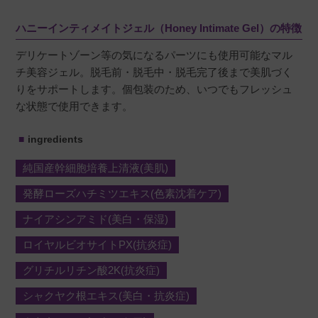
ハニーインティメイトジェル（Honey Intimate Gel）の特徴
美羽
購入者
デリケートゾーン等の気になるパーツにも使用可能なマル
チ美容ジェル。脱毛前・脱毛中・脱毛完了後まで美肌づく
非公開
りをサポートします。個包装のため、いつでもフレッシュ
投稿日
2024/05/13
な状態で使用できます。
ingredients
持ち運びしやすく乾燥を防ぎながら、色素沈着
も解消できます。
純国産幹細胞培養上清液(美肌)
発酵ローズハチミツエキス(色素沈着ケア)
ナイアシンアミド(美白・保湿)
ロイヤルビオサイトPX(抗炎症)
グリチルリチン酸2K(抗炎症)
シャクヤク根エキス(美白・抗炎症)