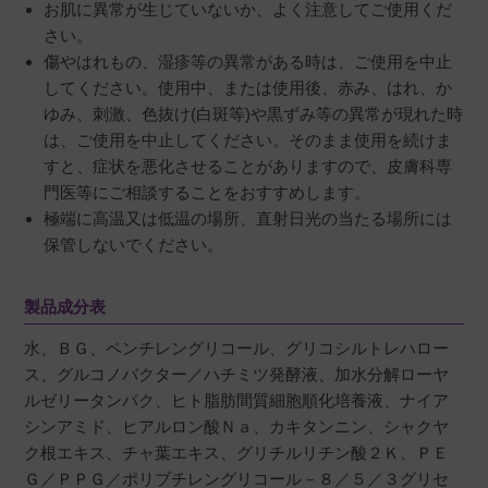
お肌に異常が生じていないか、よく注意してご使用くだ
さい。
傷やはれもの、湿疹等の異常がある時は、ご使用を中止
してください。使用中、または使用後、赤み、はれ、か
ゆみ、刺激、色抜け(白斑等)や黒ずみ等の異常が現れた時
は、ご使用を中止してください。そのまま使用を続けま
すと、症状を悪化させることがありますので、皮膚科専
門医等にご相談することをおすすめします。
極端に高温又は低温の場所、直射日光の当たる場所には
保管しないでください。
製品成分表
水、ＢＧ、ペンチレングリコール、グリコシルトレハロー
ス、グルコノバクター／ハチミツ発酵液、加水分解ローヤ
ルゼリータンパク、ヒト脂肪間質細胞順化培養液、ナイア
シンアミド、ヒアルロン酸Ｎａ、カキタンニン、シャクヤ
ク根エキス、チャ葉エキス、グリチルリチン酸２Ｋ、ＰＥ
Ｇ／ＰＰＧ／ポリブチレングリコール－８／５／３グリセ