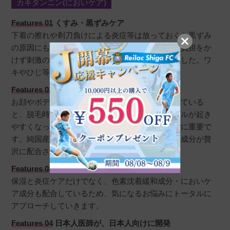
カキタンニン(においケア)
Features 01
くすみ・黒ずみケア
下着の擦れや剃刀負けによる炎症等は放っておくと黒ずみ
の原因にも。デリケートゾーンだからこそ、肌に負担をか
けず刺激の少ない色素沈着ケア成分にこだわりました。ワ
キやひじ等の気になる部分にもおすすめです。
Features 02
脱毛効率サポート
お顔やボディ同様に、デリケートゾーンも乾燥している
と、脱毛時に痛みを感じやすくなったり肌トラブルが起き
やすくなってしまうため、脱毛中の保湿ケアは特に重要で
す。純国産幹細胞培養上清液をはじめとする保湿成分が贅
沢に配合されています。
Features 03
美肌ケア・においケアまで
保湿と炎症ケアだけでなく、色素沈着緩和成分・においケ
ア成分も配合しているため、気になるお悩みにトータルに
アプローチしていきます。
Features 04
日本人医師が、日本人向けに開発