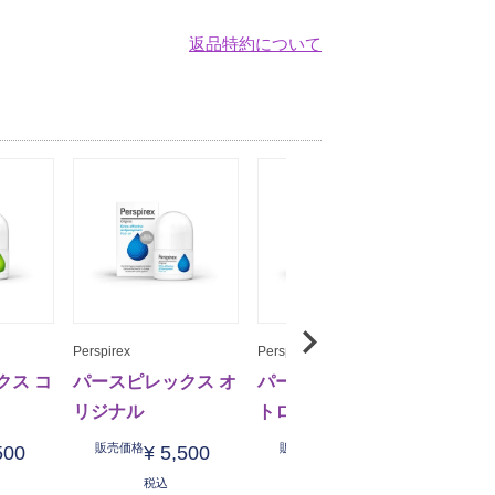
返品特約について
Perspirex
Perspirex
Perspire
クス コ
パースピレックス オ
パースピレックス ス
パース
リジナル
トロング
ットロ
販売価格
販売価格
販売
500
¥
5,500
¥
5,500
税込
税込