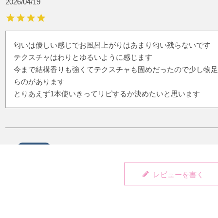
2026/04/19
匂いは優しい感じでお風呂上がりはあまり匂い残らないです

テクスチャはわりとゆるいように感じます

今まで結構香りも強くてテクスチャも固めだったので少し物足
らのがあります

とりあえず1本使いきってリピするか決めたいと思います
購入者
母
非公開
レビューを書く
投稿日
2025/08/01