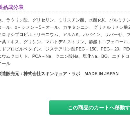
製品成分表
水、ラウリン酸、グリセリン、ミリスチン酸、水酸化K、パルミチン
3本購入中1本明らかに開けて閉めたボトルで液垂れしたものが
コール、o－シメン－5－オール、カキタンニン、グリチルリチン酸
そんな事があるので、余りお勧め出来ません
ドロキシプロピルトリモニウム、アルムK、パパイン、リパーゼ、
ー葉エキス、グリシン、マルトデキストリン、酢酸トコフェロール
ミドプロピルベタイン、ジステアリン酸PEG－150、PEG－20、P
ニウムクロリド、PCA－Na、クエン酸Na、塩化Na、BG、エチ
ノール
製造販売元：株式会社スキンキュア・ラボ MADE IN JAPAN
この商品のカートへ移動