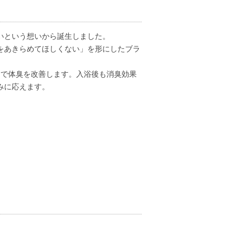
プを使っても夏のベタベタは改善さ
きなく感動しております。もう少し
いという想いから誕生しました。
す。
をあきらめてほしくない」を形にしたブラ
間で体臭を改善します。入浴後も消臭効果
みに応えます。
いる感じがします。私的には、学生