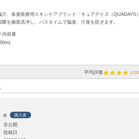
脇汗、体臭医療用スキンケアブランド「キュアデイズ（QUADAY
因菌を徹底洗浄し、バスタイムで脇臭、汗臭を防ぎます。
内容量
00mL
4.0
購入者
R
非公開
投稿日