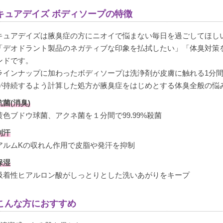
あるブログでおすすめしていて購入しました。どのボディソー
キュアデイズ ボディソープの特徴
れず諦めていましたが、こちらは風呂上がりから翌朝もべたつ
キュアデイズは腋臭症の方にニオイで悩まない毎日を過ごしてほし
お値段が下がると有難いですが、夏場だけでも使い続けたいで
「デオドラント製品のネガティブな印象を払拭したい」「体臭対策
ンドです。
ラインナップに加わったボディソープは洗浄剤が皮膚に触れる1分
が持続するよう計算した処方が腋臭症をはじめとする体臭全般の悩
購入者
ゆみちゃま
抗菌(消臭)
福岡県
60代
黄色ブドウ球菌、アクネ菌を１分間で99.99%殺菌
投稿日
制汗
2025/07/31
アルムKの収れん作用で皮脂や発汗を抑制
保湿
吸着性ヒアルロン酸がしっとりとした洗いあがりをキープ
このボディソープを使い始めて、脇や陰部をより清潔に保って
の頃に出会いたかった商品です‼️
こんな方におすすめ