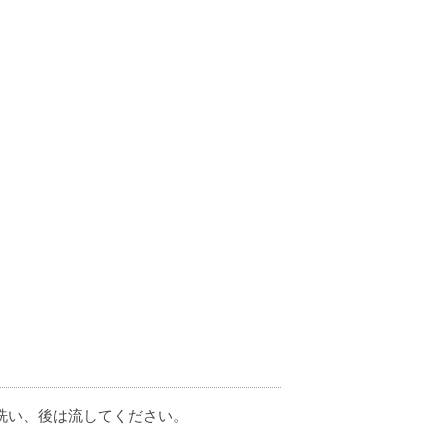
ちらの洗浄力の強さと脱臭効果の高
洗い、後は流してください。