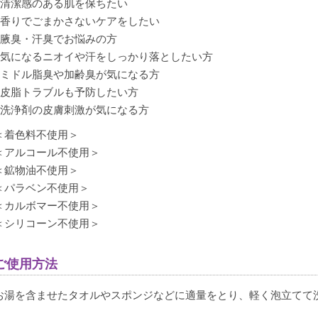
■清潔感のある肌を保ちたい
■香りでごまかさないケアをしたい
購入者
iwacho0913
■腋臭・汗臭でお悩みの方
東京都
■気になるニオイや汗をしっかり落としたい方
投稿日
■ミドル脂臭や加齢臭が気になる方
2025/07/01
■皮脂トラブルも予防したい方
■洗浄剤の皮膚刺激が気になる方
＜着色料不使用＞
＜アルコール不使用＞
麗ビューティさんで購入した類似商品を使っていたのですがこ
＜鉱物油不使用＞
さに浮気しました！すでに3本目ですが無臭に近づきます
＜パラベン不使用＞
＜カルボマー不使用＞
＜シリコーン不使用＞
購入者
ロングフレンド
ご使用方法
非公開
投稿日
お湯を含ませたタオルやスポンジなどに適量をとり、軽く泡立てて
2025/06/24