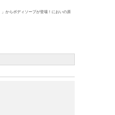
S）」からボディソープが登場！においの原
0