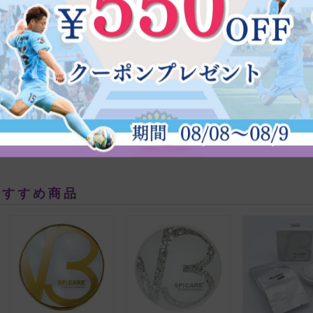
購入者
シナモン
この商品のカートへ移動
兵庫県
50代
投稿日
2022/09/08
短時間でウル艶肌が完成できるので手放せません。

おすすめ商品
針の作用でリフトもしてくれます。
購入者
sachi
40代
女性
投稿日