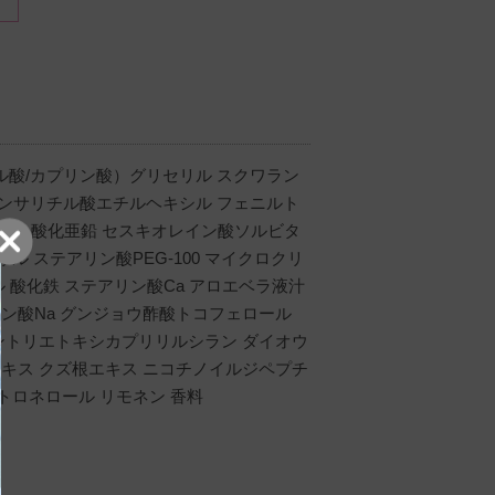
ル酸/カプリン酸）グリセリル スクワラン
チコンサリチル酸エチルヘキシル フェニルト
リル 酸化亜鉛 セスキオレイン酸ソルビタ
ル ステアリン酸PEG-100 マイクロクリ
 酸化鉄 ステアリン酸Ca アロエベラ液汁
ン酸Na グンジョウ酢酸トコフェロール
ントリエトキシカプリリルシラン ダイオウ
キス クズ根エキス ニコチノイルジペプチ
トロネロール リモネン 香料
リピート購入しています。軽いつけ