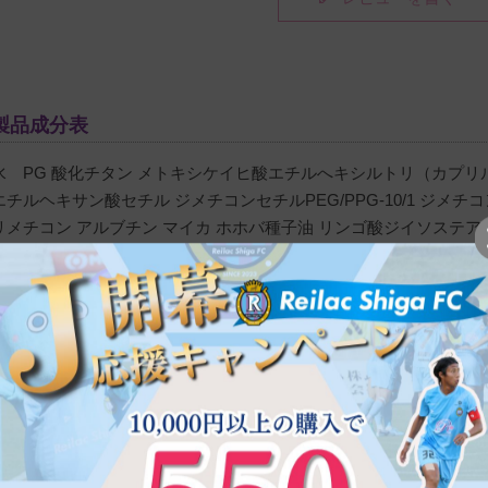
カバー力もあり

リピしました。ムラにもならず

使いやすいと思います(^-^)
製品成分表
水 PG 酸化チタン メトキシケイヒ酸エチルへキシルトリ（カプリ
エチルヘキサン酸セチル ジメチコンセチルPEG/PPG-10/1 ジメ
リメチコン アルブチン マイカ ホホバ種子油 リンゴ酸ジイソステア
購入者
いちご
ン ジステアルジモニウムヘクトライト 硫酸Mg ステアリン酸グリセリ
非公開
スタリンワックス ミツロウ ヒドロキシアセトフェノン パンテノール
投稿日
マンニトールナイアシンアミド ヒト臍帯血細胞順化培養液 ヒアルロ
2022/09/18
ハイドロゲンジメチコン アラントイン アデノシン 加水分解カイメ
ショウ葉エキス ウルムスダビディアナ根エキス メマツヨイグサ花エ
ド-22 ヘキシルシンナマル ブチルフェニルメチルプロピオナール シ
発売元：株式会社CHARIS&Co.
メイクタイムが美容ケアの時間になるという事で、気に入って
製造販売元：有限会社ユニゲ MADE IN Korea