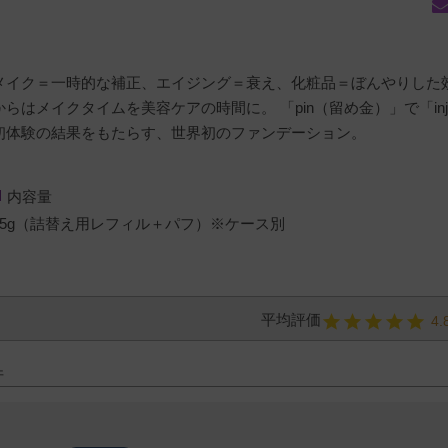
メイク＝一時的な補正、エイジング＝衰え、化粧品＝ぼんやりした
からはメイクタイムを美容ケアの時間に。 「pin（留め金）」で「inje
初体験の結果をもたらす、世界初のファンデーション。
内容量
15g（詰替え用レフィル＋パフ）※ケース別
4.