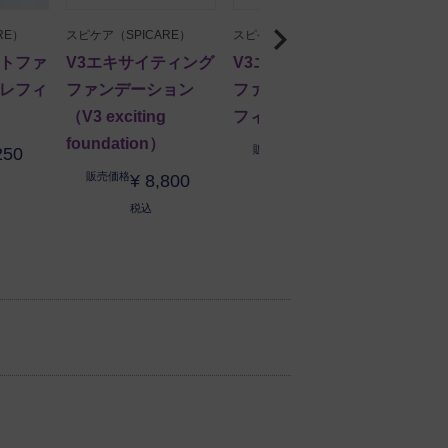
RE）
スピケア（SPICARE）
スピケア（SPICARE）
スピケア
ントファ
V3エキサイティング
V3エキサイティング
V3エ
 レフィ
ファンデーション
ファンデーション レ
ファン
色味も気にせず使えます。
（V3 exciting
フィル＆パフ
フ
foundation）
販売価格
販
250
¥
7,700
販売価格
¥
8,800
税込
税込