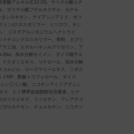
アルキル(C12-15)、サリチル酸エチ
ル、サリチル酸ブチルオクチル、セチル
ロペンタシロキサン、ナイアシンアミド、ポリ
ラクトン)クロスポリマー、ミツロウ、キシ
タン、ジステアルジモニウムヘクトライ
ジメチコンクロスポリマー、香料、カプリ
アマニ油、エチルヘキシルグリセリン、ア
A-2Na、加水分解カイメン、ダイズ種子エ
、ドクダミエキス、リナロール、加水分解
スコルビル、ローズマリーエキス、ツボク
ミドNP、酢酸トコフェロール、ダイズ
ノシン三リン酸、ニコチンアミドアデニン
エキス、ヒト臍帯血細胞順化培養液、ヒナ
ロポリスエキス、フィセチン、アシアチコ
ピガロカテキン、クェルセチン、ニコチン