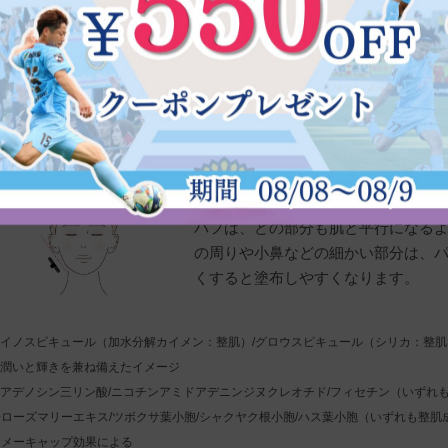
ご使用のポイント
POINT①
最大の特徴となる「HARI*¹」のメ
ンを塗る際はパフを引きずらず、ポ
ださい。
POINT②
パフは、どの部分も肌と平行になる
の周りや小鼻などの細かい部分は、
くすると塗布しやすくなります。
*¹イノスピキュール（加水分解カイメン：整肌）/グロウスピキュール（シリカ：整肌
*²潤いと輝きを兼ね備えたイメージ
*³アデノシン三リン酸/ニコチンアミドアデニンジヌクレオチド/フィセチン（いずれ
*⁴ローズマリーエキス/ツボクサ葉小胞/シャクヤク根小胞/ハス葉小胞（いずれも整
*⁵メーキャップ効果による