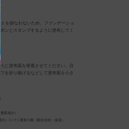
リットを損なわないため、ファンデーショ
ンポンとスタンプするように塗布してく
ように塗布面を密着させてください。目
パフを折り曲げるなどして塗布面を小さ
）
も整肌成分）
肌成分）/トマト果実小胞（配合目的：保湿）