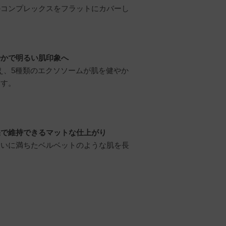
のコンプレックスをフラットにカバーし
やかで明るい肌印象へ
加え、5種類のエクソソームが肌を健やか
ます。
果で維持できるマットな仕上がり
おいに満ちたベルベットのような肌を長