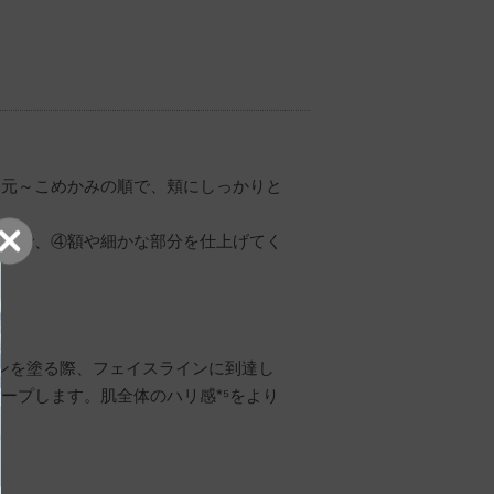
目元～こめかみの順で、頬にしっかりと
ョンで、④額や細かな部分を仕上げてく
ンを塗る際、フェイスラインに到達し
ープします。肌全体のハリ感*⁵をより