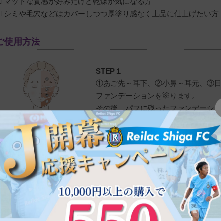
☑ マットな質感が好みだけど乾燥が気になる方
☑ シミや毛穴などはカバーしつつ厚塗り感なく上品に仕上げたい方
ご使用方法
STEP１
①あご先～耳下、②小鼻～耳元、③
ファンデーションを塗ります。
その後、パフに残ったファンデーシ
ださい。
STEP２
上記、頬の3ラインにファンデーショ
たパフでキュッと引き上げ、数秒間キ
高めるのに効果的です。