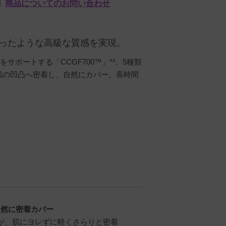
商品についてのお問い合わせ
纏ったような高級な質感を実現。
サポートする「CCGF700™」*³、5種類
肌の凹凸へ密着し、自然にカバー。長時間
自然に密着カバー
が、肌にヨレずに軽くさらりと密着