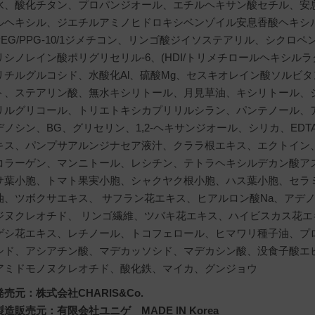
水、酸化チタン、プロパンジオール、エチルヘキサン酸セチル、安息香酸
ルヘキシル、ジエチルアミノヒドロキシベンゾイル安息香酸ヘキシ
PEG/PPG-10/1ジメチコン、リンゴ酸ジイソステアリル、シク
リシノレイン酸ポリグリセリル-6、(HDI/トリメチロールヘキシル
リチルグルコシド、水酸化Al、硫酸Mg、セスキオレイン酸ソルビ
ト、ステアリン酸、無水キシリトール、月見草油、キシリトール、
リルグリコール、トリエトキシカプリリルシラン、パンテノール、
デノシン、BG、グリセリン、1,2-ヘキサンジオール、シリカ、EDT
キス、パンプサアルンジナセア液汁、クララ根エキス、エクトイン
コラーゲン、マンニトール、レシチン、テトラヘキシルデカン酸ア
サ葉小胞、トマト果実小胞、シャクヤク根小胞、ハス葉小胞、セラ
油、ツボクサエキス、 サフラン花エキス、ヒアルロン酸Na、アデ
ジヌクレオチド、 リンゴ繊維、ツバキ花エキス、ハイビスカス花
ゲシ花エキス、レチノール、トコフェロール、ヒマワリ種子油、プ
シド、アシアチン酸、マデカッソシド、マデカシン酸、没食子酸エ
アミドモノヌクレオチド、酸化鉄、マイカ、グンジョウ
発売元：株式会社CHARIS&Co.
製造販売元：有限会社ユニゲ MADE IN Korea