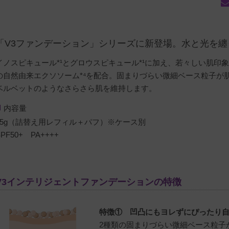
「V3ファンデーション」シリーズに新登場。水と光を
イノスピキュール*¹とグロウスピキュール*¹に加え、若々しい肌印象を
の自然由来エクソソーム*⁴を配合。固まりづらい微細ベース粒子が
ベルベットのようなさらさら肌を維持します。
内容量
15g（詰替え用レフィル＋パフ）※ケース別
SPF50+ PA++++
V3インテリジェントファンデーションの特徴
特徴① 凹凸にもヨレずにぴったり
2種類の固まりづらい微細ベース粒子