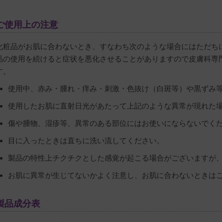
ご使用上の注意
化粧品がお肌に合わないとき、すなわち次のような場合にはただち
品の使用を続けると症状を悪化させることがありますので皮膚科専
す。
使用中、赤み・腫れ・痒み・刺激・色抜け（白斑等）や黒ずみ
使用したお肌に直射日光があたって上記のような異常が現れた
傷や腫物、湿疹等、異常のある部位にはお使いにならないでく
目に入ったときは直ちに洗い流してください。
製品の特性上チクチクとした感覚が起こる場合がございますが
お肌に異常が生じてないかよく注意し、お肌に合わないときは
製品成分表