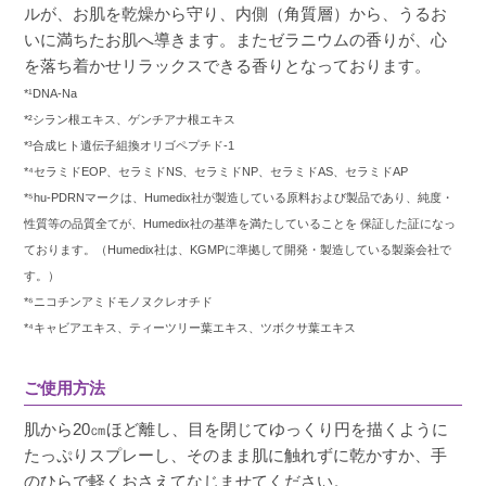
ルが、お肌を乾燥から守り、内側（角質層）から、うるお
いに満ちたお肌へ導きます。またゼラニウムの香りが、心
を落ち着かせリラックスできる香りとなっております。
*¹DNA-Na
*²シラン根エキス、ゲンチアナ根エキス
*³合成ヒト遺伝子組換オリゴペプチド-1
*⁴セラミドEOP、セラミドNS、セラミドNP、セラミドAS、セラミドAP
*⁵hu-PDRNマークは、Humedix社が製造している原料および製品であり、純度・
性質等の品質全てが、Humedix社の基準を満たしていることを 保証した証になっ
ております。（Humedix社は、KGMPに準拠して開発・製造している製薬会社で
す。）
*⁶ニコチンアミドモノヌクレオチド
*⁴キャビアエキス、ティーツリー葉エキス、ツボクサ葉エキス
ご使用方法
肌から20㎝ほど離し、目を閉じてゆっくり円を描くように
たっぷりスプレーし、そのまま肌に触れずに乾かすか、手
のひらで軽くおさえてなじませてください。