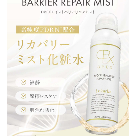
非公開
投稿日
2026/04/28
霧がとても細かく、メイクの上から使うことも
可能。正直お値段に見合った効果は感じられな
かったが、癖のない、万人が使える品だと思
う。
けり
購入者
50代
投稿日
2026/01/23
はじめは良さがわからなかったけど、酷いA反応
や、肌トラブルが出た時に使うと、びっくりす