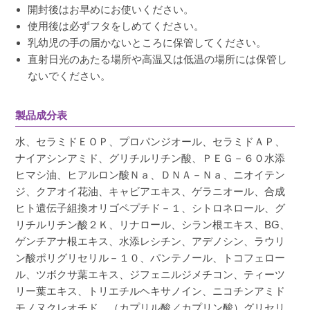
開封後はお早めにお使いください。
使用後は必ずフタをしめてください。
乳幼児の手の届かないところに保管してください。
直射日光のあたる場所や高温又は低温の場所には保管し
ないでください。
製品成分表
水、セラミドＥＯＰ、プロパンジオール、セラミドＡＰ、
ナイアシンアミド、グリチルリチン酸、ＰＥＧ－６０水添
ヒマシ油、ヒアルロン酸Ｎａ、ＤＮＡ－Ｎａ、ニオイテン
ジ、クアオイ花油、キャビアエキス、ゲラニオール、合成
ヒト遺伝子組換オリゴペプチド－１、シトロネロール、グ
リチルリチン酸２Ｋ、リナロール、シラン根エキス、BG、
ゲンチアナ根エキス、水添レシチン、アデノシン、ラウリ
ン酸ポリグリセリル－１０、パンテノール、トコフェロー
ル、ツボクサ葉エキス、ジフェニルジメチコン、ティーツ
リー葉エキス、トリエチルヘキサノイン、ニコチンアミド
モノヌクレオチド、（カプリル酸／カプリン酸）グリセリ