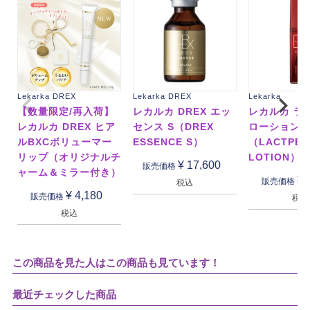
Lekarka DREX
Lekarka DREX
Lekarka
【数量限定/再入荷】
レカルカ DREX エッ
レカルカ ラ
レカルカ DREX ヒア
センス S（DREX
ローション
ルBXCボリューマー
ESSENCE S）
（LACTPEP
リップ（オリジナルチ
LOTION）
¥
17,600
販売価格
ャーム＆ミラー付き）
¥
販売価格
税込
¥
4,180
販売価格
税込
税込
この商品を見た人はこの商品も見ています！
最近チェックした商品