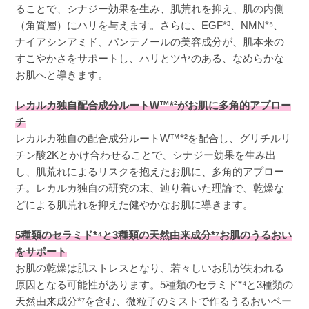
ることで、シナジー効果を生み、肌荒れを抑え、肌の内側
（角質層）にハリを与えます。さらに、EGF*³、NMN*⁶、
ナイアシンアミド、パンテノールの美容成分が、肌本来の
すこやかさをサポートし、ハリとツヤのある、なめらかな
お肌へと導きます。
レカルカ独自配合成分ルートW™*²がお肌に多角的アプロー
チ
レカルカ独自の配合成分ルートW™*²を配合し、グリチルリ
チン酸2Kとかけ合わせることで、シナジー効果を生み出
し、肌荒れによるリスクを抱えたお肌に、多角的アプロー
チ。レカルカ独自の研究の末、辿り着いた理論で、乾燥な
どによる肌荒れを抑えた健やかなお肌に導きます。
5種類のセラミド*⁴と3種類の天然由来成分*⁷お肌のうるおい
をサポート
お肌の乾燥は肌ストレスとなり、若々しいお肌が失われる
原因となる可能性があります。5種類のセラミド*⁴と3種類の
天然由来成分*⁷を含む、微粒子のミストで作るうるおいベー