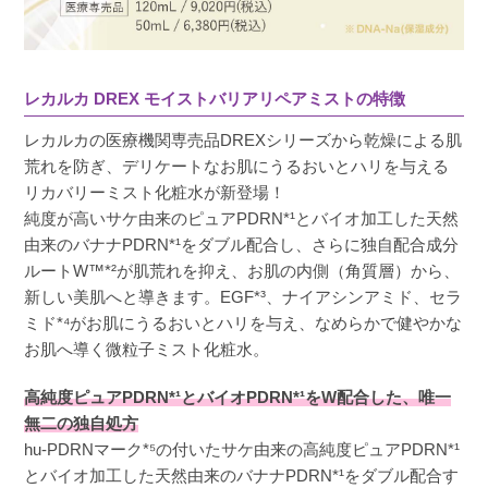
るくらい鎮静が早かったです！

美容医療後にもとても良いと思います。
レカルカ DREX モイストバリアリペアミストの特徴
レカルカの医療機関専売品DREXシリーズから乾燥による肌
荒れを防ぎ、デリケートなお肌にうるおいとハリを与える
さいさい
購入者
リカバリーミスト化粧水が新登場！
非公開
純度が高いサケ由来のピュアPDRN*¹とバイオ加工した天然
投稿日
2026/01/17
由来のバナナPDRN*¹をダブル配合し、さらに独自配合成分
ルートW™*²が肌荒れを抑え、お肌の内側（角質層）から、
新しい美肌へと導きます。EGF*³、ナイアシンアミド、セラ
かなり細かいミストです。冬の乾燥した時期に
ミド*⁴がお肌にうるおいとハリを与え、なめらかで健やかな
はぴったりで、お風呂から上がった直後にスプ
お肌へ導く微粒子ミスト化粧水。
レーしています。このミストを使ってから毛穴
高純度ピュアPDRN*¹とバイオPDRN*¹をW配合した、唯一
が引き締まって顔に艶が出ました！

無二の独自処方
かなり使い勝手が良く、頻回に使用していたら
hu-PDRNマーク*⁵の付いたサケ由来の高純度ピュアPDRN*¹
すぐなくなってしまったので追加購入しまし
とバイオ加工した天然由来のバナナPDRN*¹をダブル配合す
た。