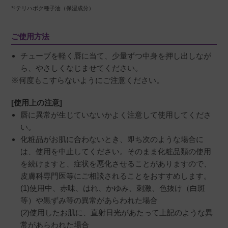
*⁹テリハボク種子油（保湿成分）
ご使用方法
チューブを軽く唇に当て、少量ずつ中身を押し出しなが
ら、やさしくなじませてください。
※何度もこすらないようにご注意ください。
[使用上の注意]
唇に異常が生じていないかよく注意して使用してくださ
い。
化粧品がお肌に合わないとき、即ち次のような場合に
は、使用を中止してください。そのまま化粧品類の使用
を続けますと、症状を悪化させることがありますので、
皮膚科専門医等にご相談されることをおすすめします。
(1)使用中、赤味、はれ、かゆみ、刺激、色抜け（白斑
等）や黒ずみ等の異常があらわれた場合
(2)使用したお肌に、直射日光があたって上記のような異
常があらわれた場合