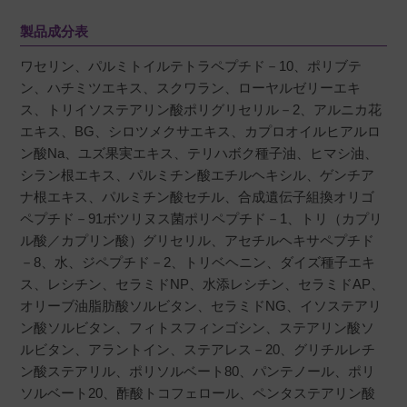
製品成分表
ワセリン、パルミトイルテトラペプチド－10、ポリブテ
ン、ハチミツエキス、スクワラン、ローヤルゼリーエキ
ス、トリイソステアリン酸ポリグリセリル－2、アルニカ花
エキス、BG、シロツメクサエキス、カプロオイルヒアルロ
ン酸Na、ユズ果実エキス、テリハボク種子油、ヒマシ油、
シラン根エキス、パルミチン酸エチルヘキシル、ゲンチア
ナ根エキス、パルミチン酸セチル、合成遺伝子組換オリゴ
ペプチド－91ボツリヌス菌ポリペプチド－1、トリ（カプリ
ル酸／カプリン酸）グリセリル、アセチルヘキサペプチド
－8、水、ジペプチド－2、トリベヘニン、ダイズ種子エキ
ス、レシチン、セラミドNP、水添レシチン、セラミドAP、
オリーブ油脂肪酸ソルビタン、セラミドNG、イソステアリ
ン酸ソルビタン、フィトスフィンゴシン、ステアリン酸ソ
ルビタン、アラントイン、ステアレス－20、グリチルレチ
ン酸ステアリル、ポリソルベート80、パンテノール、ポリ
ソルベート20、酢酸トコフェロール、ペンタステアリン酸