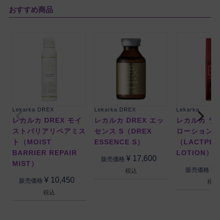
おすすめ商品
Lekarka DREX
Lekarka DREX
Lekarka
レカルカ DREX モイ
レカルカ DREX エッ
レカルカ ラ
ストバリアリペアミス
センス S（DREX
ローション
ト（MOIST
ESSENCE S）
（LACTPEP
BARRIER REPAIR
LOTION）
¥
17,600
販売価格
MIST）
¥
販売価格
税込
¥
10,450
販売価格
税込
税込