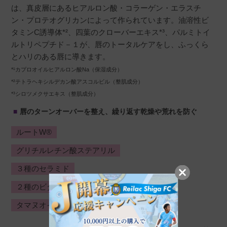
は、真皮層にあるヒアルロン酸・コラーゲン・エラスチ
ン・プロテオグリカンによって作られています。油溶性ビ
タミンC誘導体*²、四葉のクローバーエキス*³、パルミトイ
ルトリペプチド－１が、唇のトータルケアをし、ふっくら
とハリのある唇に導きます。
*¹カプロオイルヒアルロン酸Na（保湿成分）
*²テトラヘキシルデカン酸アスコルビル（整肌成分）
*³シロツメクサエキス（整肌成分）
唇のターンオーバーを整え、繰り返す乾燥や荒れを防ぐ
ルートW®
グリチルレチン酸ステアリル
３種のセラミド
２種のビタミンB6誘導体
タマヌオイル