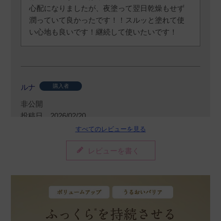
心配になりましたが、夜塗って翌日乾燥もせず
潤っていて良かったです！！スルッと塗れて使
い心地も良いです！継続して使いたいです！
ルナ
購入者
非公開
投稿日
2026/02/20
すべてのレビューを見る
レビューを書く
この時期は特に唇が乾燥するのでリップクリー
ムが手放せないのですが、こちらの商品を塗る
と長時間乾かずに過ごせます。

香りもなく、とても気に入りました。