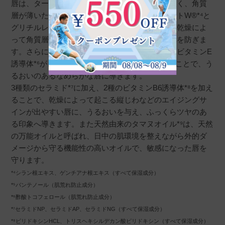
唇は、ターンオーバーの周期がお肌と比較して短く、角質
層が薄いため荒れやすくなってしまいます。ルートW®*⁴と
グリチルレチン酸ステアリルのシナジー効果が、乾燥によ
って角質層が薄く、炎症を起こしやすい唇の荒れを防ぎま
す。さらに、アラントイン、プロビタミンB5*⁵、ビタミンE
誘導体*⁶が、荒れを防ぎターンオーバーを整えることで、う
るおいのあるなめらかな唇に導きます。
3種類のセラミド*⁷に加え、2種のビタミンB6誘導体*⁸を加え
ることで、乾燥によって起こる縦じわなどのエイジングサ
インが出やすい唇に、うるおいを与え、ふっくらツヤのあ
る印象へ導きます。また天然由来のタマヌオイル*⁹は、天然
の万能オイルと呼ばれ、日中の肌環境を整えながら外的ダ
メージから守る機能性の高いオイルで、敏感になった唇を
守ります。
*⁴シラン根エキス、ゲンチアナ根エキス（すべて保湿成分）
*⁵パンテノール（肌荒れ防止成分）
*⁶酢酸トコフェロール（肌荒れ防止成分）
*⁷セラミドNP、セラミドAP、セラミドNG（すべて保湿成分）
*⁸ピリドキシンHCL、トリスヘキシルデカン酸ピリドキシン（すべて保湿成分）