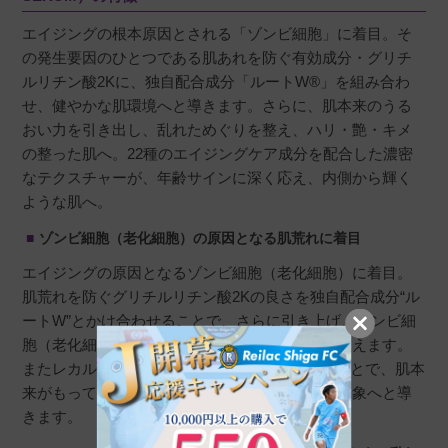
エイジングの根本原因とされる「ゾンビ細胞」に着目。そ
の発生要因のひとつである肌あれを防ぐ有効成分・グリチ
ルリチン酸2Kに、独自配合成分「ルートW®」を組み合わ
せ、健やかな肌環境へと導きます。さらに、肌本来のうる
おい力を引き出し、乱れためぐりを整え、ハリ・艶・キメ
の整った肌へ。22種のエイジングケア成分を配合した濃密
なテクスチャーが、年齢サインに深く応え、内側から輝く
ような肌へ。
ゾンビ細胞（老化細胞）の原因となる肌荒れに着目
エイジングの原因となるゾンビ細胞（老化細胞）に着目。
肌荒れを防ぐグリチルリチン酸2Kの良さを独自配合成分“ル
ートW”とかけ合わせることで、さらに引き上げ、ゾンビ細
胞（老化細胞）が生まれにくい健やかなお肌へ整えます。
またレカルカオリジナル成分のLPSを配合することで、肌本
来がもっていた若々しい、うるおいに満ちた肌印象へと導
きます。