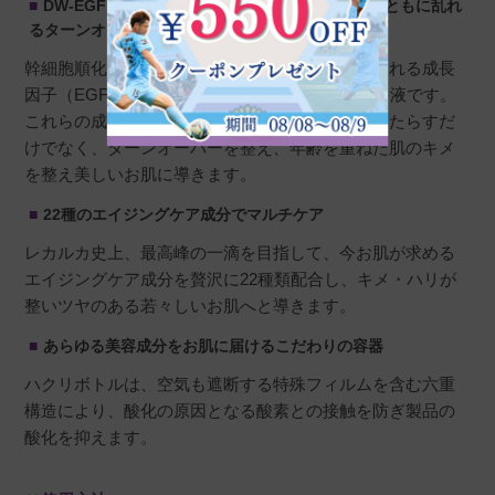
DW-EGFと歯髄幹細胞培養液、ペプチドが年齢とともに乱れ
るターンオーバーを整える
幹細胞順化培養液とは細胞が増殖するとき放出される成長
因子（EGFや多種のペプチド成分）を含んだ培養液です。
これらの成分が合わさることで、保湿やハリをもたらすだ
けでなく、ターンオーバーを整え、年齢を重ねた肌のキメ
を整え美しいお肌に導きます。
22種のエイジングケア成分でマルチケア
レカルカ史上、最高峰の一滴を目指して、今お肌が求める
エイジングケア成分を贅沢に22種類配合し、キメ・ハリが
整いツヤのある若々しいお肌へと導きます。
あらゆる美容成分をお肌に届けるこだわりの容器
ハクリボトルは、空気も遮断する特殊フィルムを含む六重
構造により、酸化の原因となる酸素との接触を防ぎ製品の
酸化を抑えます。