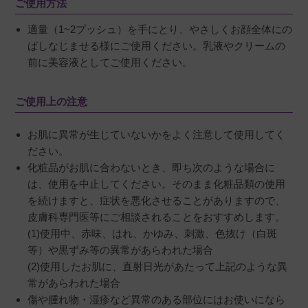
ご使用方法
適量（1~2プッシュ）を手にとり、やさしくお顔全体にの
ばしなじませる様にご使用ください。乳液やクリームの
前に美容液としてご使用ください。
ご使用上の注意
お肌に異常が生じていないかをよく注意して使用してく
ださい。
化粧品がお肌に合わないとき、即ち次のような場合に
は、使用を中止してください。そのまま化粧品類の使用
を続けますと、症状を悪化させることがありますので、
皮膚科専門医等にご相談されることをおすすめします。
(1)使用中、赤味、はれ、かゆみ、刺激、色抜け（白斑
等）や黒ずみ等の異常があらわれた場合
(2)使用したお肌に、直射日光があたって上記のような異
常があらわれた場合
傷や腫れ物・湿疹など異常のある部位にはお使いになら