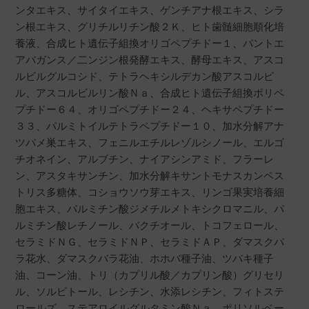
ンタエキス、サイタイエキス、ゲンチアナ根エキス、シラ
ン根エキス、グリチルリチン酸２Ｋ、ヒト歯髄細胞順化培
養液、合成ヒト遺伝子組換オリゴペプチドー１、パントエ
アバガンス／二ンジン根発酵エキス、酵母エキス、アスコ
ルビルグルコシド、テトラヘキシルデカン酸アスコルビ
ル、アスコルビルリン酸Ｎａ、合成ヒト遺伝子組換ポリペ
プチドー６４、オリゴペプチドー２４、ヘキサペプチドー
３３、パルミトイルテトラペプチドー１０、加水分解アナ
ツバメ巣エキス、フェニルエチルレゾルシノール、エルゴ
チオネイン、アルブチン、ナイアシンアミド、フラーレ
ン、アスタキサンチン、加水分解キサントモナスカンペス
トリス多糖体、コショウソウ芽エキス、リンゴ果実培養細
胞エキス、パルミチン酸ジメチルメトキシクロマニル、パ
ルミチン酸レチノール、バクチオール、トコフェロール、
セラミドＮＧ、セラミドＮＰ、セラミドＡＰ、ダマスクバ
ラ花水、ダマスクバラ花油、ホホバ種子油、ツバキ種子
油、コーン油、トリ（カプリル酸／カプリン酸）グリセリ
ル、ソルビトール、レシチン、水添レシチン、フィトステ
ロールズ、ステアロイルグルタミン酸Ｎａ、ポリソルベー