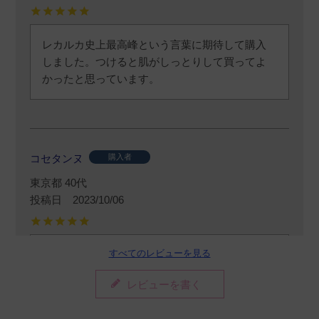
レカルカ史上最高峰という言葉に期待して購入
しました。つけると肌がしっとりして買ってよ
かったと思っています。
コセタンヌ
購入者
東京都
40代
投稿日
2023/10/06
すべてのレビューを見る
使用感とても良いです。朝、化粧水の後に、私
の場合はワンプッシュで十分しっとりします。
レビューを書く
ベタつかず使用後直ぐに日焼け止めを塗っても
モロモロもでないので使いやすいです。