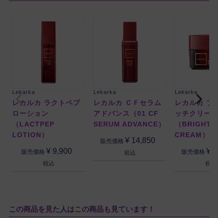
Lekarka
Lekarka
Lekarka
レカルカ ラクトペプ
レカルカ ＣＦセラム
レカルカ ブ
ローション
アドバンス（01 CF
ッチクリー
（LACTPEP
SERUM ADVANCE）
（BRIGHT R
LOTION）
CREAM）
¥
14,850
販売価格
¥
9,900
¥
1
販売価格
販売価格
税込
税込
税込
この商品を見た人はこの商品も見ています！