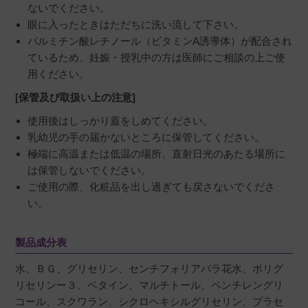
ないでください。
眼に入ったときはただちに洗い流して下さい。
パルミチン酸レチノール（ビタミンA誘導体）が配合され
ているため、妊娠・授乳中の方は医師にご相談の上ご使
用ください。
[保管及び取扱い上の注意]
使用後はしっかり蓋をしめてください。
乳幼児の手の届かないところに保管してください。
極端に高温または低温の場所、直射日光のあたる場所に
は保管しないでください。
ご使用の際、化粧品を出し過ぎても戻さないでくださ
い。
製品成分表
水、ＢＧ、グリセリン、センチフォリアバラ花水、ポリグ
リセリンー３、ベタイン、マルチトール、ペンチレングリ
コール、スクワラン、シクロヘキシルグリセリン、プラセ