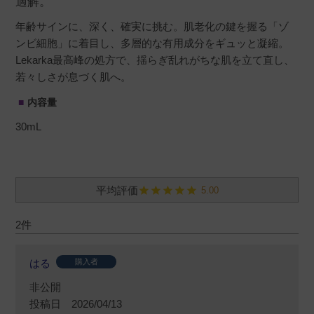
適解。
年齢サインに、深く、確実に挑む。肌老化の鍵を握る「ゾ
ンビ細胞」に着目し、多層的な有用成分をギュッと凝縮。
Lekarka最高峰の処方で、揺らぎ乱れがちな肌を立て直し、
若々しさが息づく肌へ。
内容量
30mL
5.00
2
はる
購入者
非公開
投稿日
2026/04/13