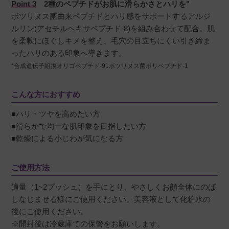
Point 3
2種のペプチドがお肌に滑らかさとハリを"
ボツリヌス菌由来ペプチドとハリ感をサポートするアルジ
ルリン(アセチルヘキサペプチド-8)を組み合わせて配合。肌
を柔軟にほぐしキメを整え、毛穴の目立ちにくい引き締ま
ったハリのある印象へ導きます。
*合成遺伝子組換オリゴペプチド-91ボツリヌス菌ポリペプチド-1
こんな方におすすめ
■ハリ・ツヤを高めたい方
■滑らかで均一な肌印象を目指したい方
■乾燥による小じわが気になる方
ご使用方法
適量（1~2プッシュ）を手にとり、やさしくお顔全体にのば
しなじませる様にご使用ください。美容液として化粧水の
後にご使用ください。
※開封後は冷蔵庫での保管をお願いします。