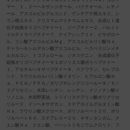
マー、１，２ーヘキサンジオール、バクチオール、レチノ
ール、アスコルビルグルコシド、ゲンチアナ根エキス、シ
ラン根エキス、クリスマムマリチマムエキス、合成ヒト遺
伝子組換オリゴペプチドー１、ジペプチドー２、パルミト
イルテトラペプチドー７、ナイアシンアミド、ビサボロー
ル、リン酸アスコルビルＭｇ、アスコルビルリン酸Ｎａ、
テトラへキシルデカン酸アスコルビル、ヘスペリジンメチ
ルカルコン、トコフェロール、ジオスゲニン、合成遺伝子
組換オリゴペプチドー９１ボツリヌス菌ポリペプチドー
１、アセチルヘキサペプチドー８、スクワラン、セレブロ
シド、ラウリルカルバミン酸イヌリン、ヒアルロン酸Ｎ
ａ、ＰＥＧ／ＰＰＧ／ポリブチレングリコールー８／５／
３グリセリン、水添レシチン、レシチン、イソノナン酸イ
ソノニル、水添野菜油、トリイソステアリン酸ポリグリセ
リルー２、イソヘキサデカン、ステアロイルグルタミン酸
Ｎａ、ラウリン酸スクロース、ポリソルベート２０、ポリ
ソルベート６０、ステアレスー２０、キサンタンガム、ク
エン酸Ｎａ、クエン酸、ベヘントリモニウムクロリド、フ