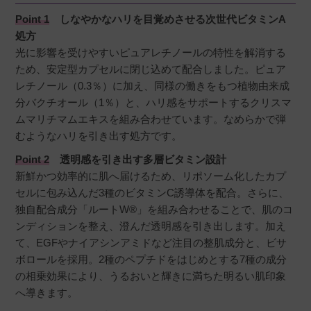
Point 1
しなやかなハリを目覚めさせる次世代ビタミンA
処方
光に影響を受けやすいピュアレチノールの特性を解消する
ため、安定型カプセルに閉じ込めて配合しました。ピュア
レチノール（0.3％）に加え、同様の働きをもつ植物由来成
分バクチオール（1％）と、ハリ感をサポートするクリスマ
ムマリチマムエキスを組み合わせています。なめらかで弾
むようなハリを引き出す処方です。
Point 2
透明感を引き出す多層ビタミン設計
新鮮かつ効率的に肌へ届けるため、リポソーム化したカプ
セルに包み込んだ3種のビタミンC誘導体を配合。さらに、
独自配合成分「ルートW®」を組み合わせることで、肌のコ
ンディションを整え、澄んだ透明感を引き出します。加え
て、EGFやナイアシンアミドなど注目の整肌成分と、ビサ
ボロールを採用。2種のペプチドをはじめとする7種の成分
の相乗効果により、うるおいと輝きに満ちた明るい肌印象
へ導きます。