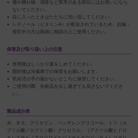
傷や腫れ物、湿疹など異常のある部位にはお使いになら
ないでください。
目に入ったときはただちに洗い流してください。
レチノール（ビタミンA）が配合されているため、妊娠・
授乳中の方は医師に相談の上ご使用ください。
保管及び取り扱い上の注意
使用後はしっかり蓋をしめてください。
開封後は冷蔵庫での保管をお願いします。
乳幼児の手の届かないところに保管してください。
ご使用の際、化粧品を出し過ぎても戻さないでくださ
い。
製品成分表
水、ＢＧ、グリセリン、ペンチレングリコール、トリ（カ
プリル酸／カプリン酸）グリセリル、（アクリル酸ヒドロ
キシエチル／アクリロイルジメチルタウリンＮａ）コポリ