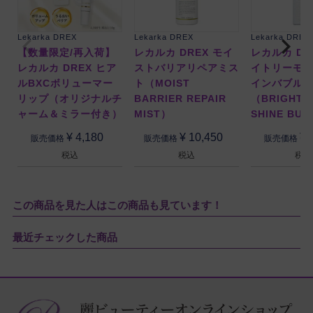
Lekarka DREX
Lekarka DREX
Lekarka DREX
【数量限定/再入荷】
レカルカ DREX モイ
レカルカ DR
レカルカ DREX ヒア
ストバリアリペアミス
イトリーモ
ルBXCボリューマー
ト（MOIST
インバブル
リップ（オリジナルチ
BARRIER REPAIR
（BRIGHTL
ャーム＆ミラー付き）
MIST）
SHINE BU
¥
4,180
¥
10,450
¥
販売価格
販売価格
販売価格
税込
税込
税込
この商品を見た人はこの商品も見ています！
最近チェックした商品