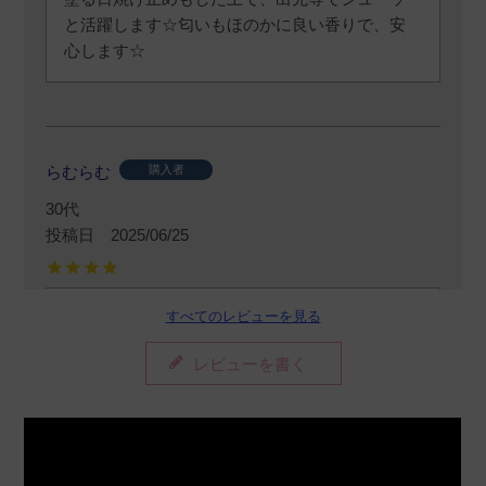
と活躍します☆匂いもほのかに良い香りで、安
心します☆
らむらむ
購入者
30代
投稿日
2025/06/25
すべてのレビューを見る
勢いがすごいスプレーです。離してするのがい
いですね。匂いは、、、笑笑好みに分かれそう
レビューを書く
です．