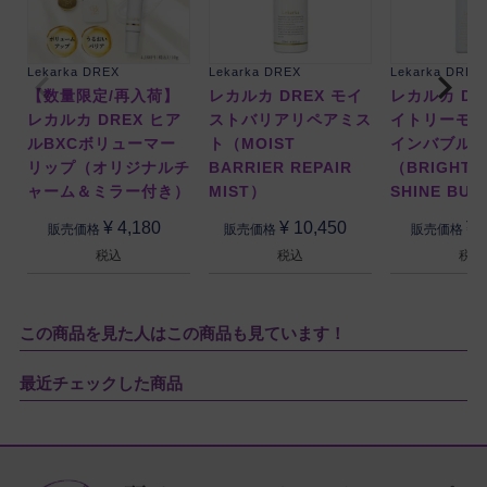
Lekarka DREX
Lekarka DREX
Lekarka DREX
【数量限定/再入荷】
レカルカ DREX モイ
レカルカ DR
レカルカ DREX ヒア
ストバリアリペアミス
イトリーモ
ルBXCボリューマー
ト（MOIST
インバブル
リップ（オリジナルチ
BARRIER REPAIR
（BRIGHTL
ャーム＆ミラー付き）
MIST）
SHINE BU
¥
4,180
¥
10,450
¥
販売価格
販売価格
販売価格
税込
税込
税込
この商品を見た人はこの商品も見ています！
最近チェックした商品