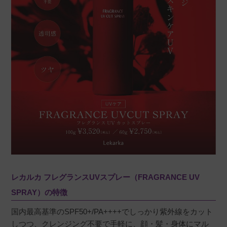
です。
a
購入者
非公開
投稿日
2025/03/23
持ち運び用にスプレー式のものが欲しくて購入
しました！いい香りもしてとっても気に入りま
した♡
レカルカ フレグランスUVスプレー（FRAGRANCE UV
SPRAY）の特徴
国内最高基準のSPF50+/PA++++でしっかり紫外線をカット
しつつ、クレンジング不要で手軽に、顔・髪・身体にマル