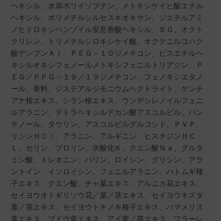
ヘキシル、水添ポリイソブテン、メトキシケイヒ酸エチル
ヘキシル、ポリメチルシルセスキオキサン、ジエチルアミ
ノヒドロキシベンゾイル安息香酸ヘキシル、ＢＧ、オクト
クリレン、トリメチルシロキシケイ酸、オクテニルコハク
酸デンプンＡｌ、ＰＥＧ－１０ジメチコン、ビスエチルヘ
キシルオキシフェノールメトキシフェニルトリアジン、Ｐ
ＥＧ／ＰＰＧ－１９／１９ジメチコン、フェノキシエタノ
ール、香料、ジステアルジモニウムヘクトライト、ゲンチ
アナ根エキス、シラン根エキス、ウンデシレノイルフェニ
ルアラニン、テトラヘキシルデカン酸アスコルビル、パン
テノール、タウリン、アスコルビルグルコシド、ＰＶＰ、
リシンＨＣｌ、アラニン、アルギニン、ヒスチジンＨＣ
Ｌ、セリン、プロリン、水酸化Ｋ、クエン酸Ｎａ、グルタ
ミン酸、トレオニン、バリン、ロイシン、グリシン、アラ
ントイン、イソロイシン、フェニルアラニン、ハトムギ種
子エキス、クエン酸、チャ葉エキス、アルニカ花エキス、
セイヨウオトギリソウ花／葉／茎エキス、セイヨウキズタ
葉／茎エキス、セイヨウトチノキ種子エキス、ハマメリス
葉エキス、ブドウ葉エキス、アイ葉／茎エキス、フラーレ