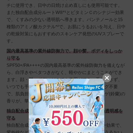
チに使用でき、日中の日焼け止め直しにも使用可能です。
また独自配合成分ルートW®*¹とビタミンＣのシナジー効果
で、くすみの少ない透明肌へ導きます。パンテノールと15
種類のアミノ酸カクテル*²で、お肌にうるおいを与え、日中
の乾燥対策にもおすすめのスキンケア発想のUVスプレーで
す。
国内最高基準の紫外線防御力で、顔や髪、ボディをしっか
り守る
SPF50+/PA++++の国内最高基準の紫外線防御力を備えなが
ら、白浮きやベタつきがなく、軽やかにまとうことができ
ます。顔・髪・ボディどこでも使用ができ、手を汚さず、
いつでも手軽に塗り直しが可能です。クレンジング不要
で、肌負担も軽減します。また、フローラルミュゲ(鈴蘭)の
香りが、華やかな香りを纏います。
独自配合成分ルートW®*¹とビタミンCの力で肌の透明感を
守る
独自配合成分ルートW®*¹とビタミンＣのシナジー効果で、
紫外線などのダメージを受けたお肌にもしっかりうるおい