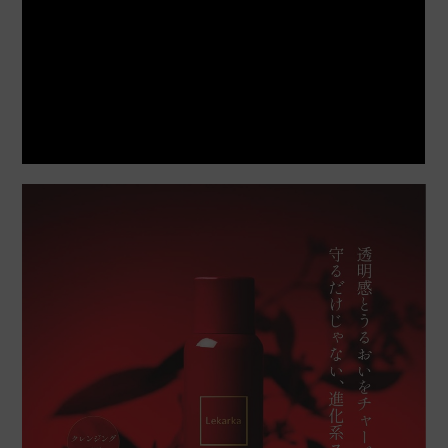
はまた
購入者
非公開
投稿日
2025/05/13
子どもが毎朝シューっとしています。

香りも良く手軽に使えるので購入してよかった
です。
まるちゃん
購入者
非公開
投稿日
2025/04/20
白くならないし、これが1番メイクもよれにくい