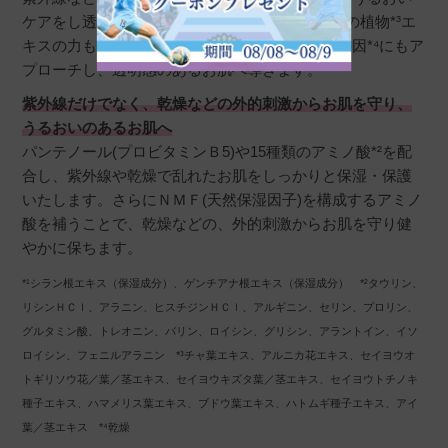
ケアをし透明感を守ります。フラーレンや9種類の植物*³エ
キスの力も加わることで、乾燥による肌荒れの要因*⁴にもア
プローチし、透明感のあるお肌へ導きます。
紫外線だけでなく、乾燥などの外的刺激からお肌を守り、
うるおいのあるお肌へ
パンテノール(プロビタミンＢ5)や15種類のアミノ酸*²を配
合し、紫外線や乾燥で乱れたお肌をしっかりと保湿・保護
いたします。さらにＮＭＦ(天然保湿因子)を構成するアミノ
酸を補うことで、乾燥などの、外的刺激からお肌を守り健
やかに保ちます。
*¹シラン根エキス（保湿成分）、ゲンチアナ根エキス（保湿成分） *²タウリン、
リシンＨＣｌ、アラニン、ヒスチジンＨＣｌ、アルギニン、セリン、プロリン、
グルタミン酸、トレオニン、バリン、ロイシン、グリシン、アラントイン、イソ
ロイシン、フェニルアラニン *³チャ葉エキス、アルニカ花エキス、セイヨウオ
トギリソウ花／葉／茎エキス、セイヨウキズタ葉／茎エキス、セイヨウトチノキ
種子エキス、ハマメリス葉エキス、ブドウ葉エキス、ハトムギ種子エキス、アイ
葉／茎エキス *⁴乾燥