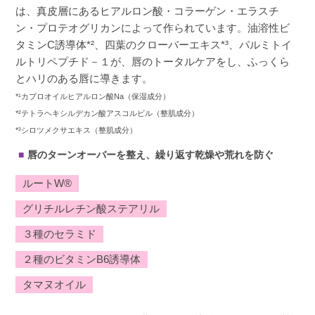
は、真皮層にあるヒアルロン酸・コラーゲン・エラスチ
ン・プロテオグリカンによって作られています。油溶性ビ
タミンC誘導体*²、四葉のクローバーエキス*³、パルミトイ
ルトリペプチド－１が、唇のトータルケアをし、ふっくら
とハリのある唇に導きます。
*¹カプロオイルヒアルロン酸Na（保湿成分）
*²テトラヘキシルデカン酸アスコルビル（整肌成分）
*³シロツメクサエキス（整肌成分）
唇のターンオーバーを整え、繰り返す乾燥や荒れを防ぐ
ルートW®
グリチルレチン酸ステアリル
３種のセラミド
２種のビタミンB6誘導体
タマヌオイル