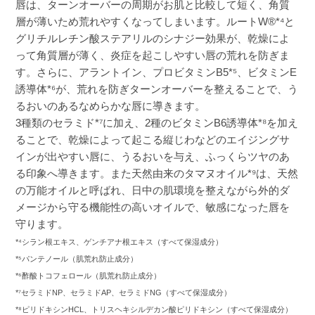
唇は、ターンオーバーの周期がお肌と比較して短く、角質
層が薄いため荒れやすくなってしまいます。ルートW®*⁴と
グリチルレチン酸ステアリルのシナジー効果が、乾燥によ
って角質層が薄く、炎症を起こしやすい唇の荒れを防ぎま
す。さらに、アラントイン、プロビタミンB5*⁵、ビタミンE
誘導体*⁶が、荒れを防ぎターンオーバーを整えることで、う
るおいのあるなめらかな唇に導きます。
3種類のセラミド*⁷に加え、2種のビタミンB6誘導体*⁸を加え
ることで、乾燥によって起こる縦じわなどのエイジングサ
インが出やすい唇に、うるおいを与え、ふっくらツヤのあ
る印象へ導きます。また天然由来のタマヌオイル*⁹は、天然
の万能オイルと呼ばれ、日中の肌環境を整えながら外的ダ
メージから守る機能性の高いオイルで、敏感になった唇を
守ります。
*⁴シラン根エキス、ゲンチアナ根エキス（すべて保湿成分）
*⁵パンテノール（肌荒れ防止成分）
*⁶酢酸トコフェロール（肌荒れ防止成分）
*⁷セラミドNP、セラミドAP、セラミドNG（すべて保湿成分）
*⁸ピリドキシンHCL、トリスヘキシルデカン酸ピリドキシン（すべて保湿成分）