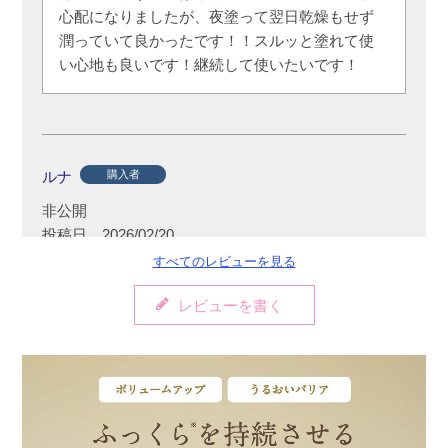
心配になりましたが、夜塗って翌日乾燥もせず
潤っていて良かったです！！スルッと塗れて使
い心地も良いです！継続して使いたいです！
ルナ
購入者
非公開
投稿日
2026/02/20
すべてのレビューを見る
レビューを書く
この時期は特に唇が乾燥するのでリップクリー
ムが手放せないのですが、こちらの商品を塗る
と長時間乾かずに過ごせます。

香りもなく、とても気に入りました。