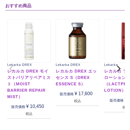
おすすめ商品
Lekarka DREX
Lekarka DREX
Lekarka
レカルカ DREX モイ
レカルカ DREX エッ
レカルカ ラ
ストバリアリペアミス
センス S（DREX
ローション
ト（MOIST
ESSENCE S）
（LACTPEP
BARRIER REPAIR
LOTION）
¥
17,600
販売価格
MIST）
¥
販売価格
税込
¥
10,450
販売価格
税込
税込