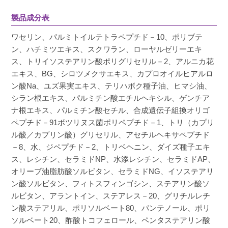
製品成分表
ワセリン、パルミトイルテトラペプチド－10、ポリブテ
ン、ハチミツエキス、スクワラン、ローヤルゼリーエキ
ス、トリイソステアリン酸ポリグリセリル－2、アルニカ花
エキス、BG、シロツメクサエキス、カプロオイルヒアルロ
ン酸Na、ユズ果実エキス、テリハボク種子油、ヒマシ油、
シラン根エキス、パルミチン酸エチルヘキシル、ゲンチア
ナ根エキス、パルミチン酸セチル、合成遺伝子組換オリゴ
ペプチド－91ボツリヌス菌ポリペプチド－1、トリ（カプリ
ル酸／カプリン酸）グリセリル、アセチルヘキサペプチド
－8、水、ジペプチド－2、トリベヘニン、ダイズ種子エキ
ス、レシチン、セラミドNP、水添レシチン、セラミドAP、
オリーブ油脂肪酸ソルビタン、セラミドNG、イソステアリ
ン酸ソルビタン、フィトスフィンゴシン、ステアリン酸ソ
ルビタン、アラントイン、ステアレス－20、グリチルレチ
ン酸ステアリル、ポリソルベート80、パンテノール、ポリ
ソルベート20、酢酸トコフェロール、ペンタステアリン酸