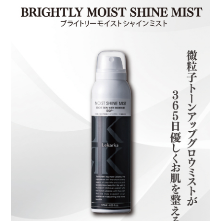
りん
購入者
40代
女性
投稿日
2024/12/30
ミストは呼び水になって余計に乾燥しそうで利
用してませんでしたが、とても微細なミスト
で、ちょうど良い香りで、仕事の合間の気持ち
のリセットにも、お肌にも労われるリピート品
になってます。
c
購入者
非公開
投稿日
2024/04/30