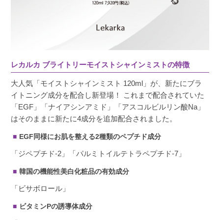
とっても細かいミストです。お風呂あがりにす
ぐ吹きかけられて、とっても楽です。EGF配合
のミストは他のメーカーのものも使用していま
すが、どちらも好きなので気分によって使い分
レカルカ ブライトリーモイストシャインミストの特徴
けています。
大人気「モイストシャインミスト 120ml」が、新たにブラ
イトニング成分を配合し新登場！ これまで配合されていた
「EGF」「ナイアシンアミド」「アスコルビルリン酸Na」
はそのままに新たに4成分を追加配合されました。
たまお
購入者
EGF同様にお肌を整える2種類のペプチド成分
非公開
「ジペプチド-2」「パルミトイルテトラペプチド-7」
投稿日
2023/11/14
韓国の機能性美白化粧品の有効成分
「ビサボロール」
とにかく臭いです。安い化粧品のような匂いが
しばらく続くので気持ち悪くなります。匂いが
ビタミンPの誘導体成分
残るので、時間が経ってからでないと気になっ