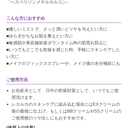
「ヘスペリジンメチルカルコン」
て外出できません。

保湿は良いと思いますがもうリピはしません。
こんな方におすすめ
■優しいミストで、さっと潤いとツヤを与えたい方に
■ゆらぎがちなお肌を整えたい方に
■敏感肌や美容施術後ダウンタイム時の肌荒れ防止に
■いつでもどこでも乾燥を感じた時、手軽にスキンケアした
い方に
■メイクのフィックススプレーや、メイク後の水分補給にも
ご使用方法
お化粧水として、日中の乾燥対策として、いつでもご使
用頂けます。
レカルカのスキンケアに組み込む場合にはEXクリームの
後の最後に仕上げ、もしくはBBクリームやSSクリームの
ご使用後のツヤ出しにもおすすめです。
[使用上の注意]