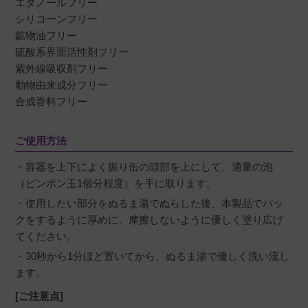
エタノールフリー
シリコーンフリー
鉱物油フリー
硫酸系界面活性剤フリー
紫外線吸収剤フリー
動物由来成分フリー
合成香料フリー
ご使用方法
・容器を上下によく振り缶の頭部を上にして、適量の泡
（ピンポン玉1個分程度）を手に取ります。
・使用したい部分をぬるま湯でぬらした後、本製品でパッ
クをするように厚めに、摩擦しないように優しく塗り広げ
てください。
・30秒から1分ほど置いてから、ぬるま湯で優しく洗い流し
ます。
[ご注意点]