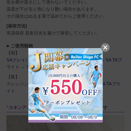
缶を横や逆さにして使わないでください。
温度が下がると泡になり難い場合があります。
その場合はぬるま湯で温めてからご使用ください。
[保存方法]
常温保存 直射日光を避けて保管してください。
■
ご使用順例
【朝】
SAクレイパック
→
SAウォッシュ
→
SAセラム
→
SA TAブ
ライト
→
SAデイフォーミリィエッセンス
【夜】
クレンジング →
SAウォッシュ
→
SAセラム
→
SA TAブラ
イト
“スキンアミュレ”シリーズとの併用がおすすめです