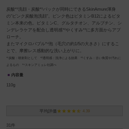
炭酸*¹洗顔・炭酸*¹パックが同時にできるSkinAmure渾身
の"ピンク炭酸泡洗顔"。ピンク色はビタミンB12によるビタ
ミン本来の色。ビタミンC、グルタチオン、アルブチン、シ
ンデレラケアを配合し透明感*²やくすみ*³に多方面からアプ
ローチ。
またマイクロバブル*⁴泡（毛穴の約1/5の大きさ）にするこ
とで、摩擦レス感動的な洗い上がりに。
*¹炭酸：噴射剤として *²透明感：洗浄による効果 *³くすみ：古い角質や汚れに
よるもの *⁴スキンアミュレ社調べ
内容量
110g
4.39
31