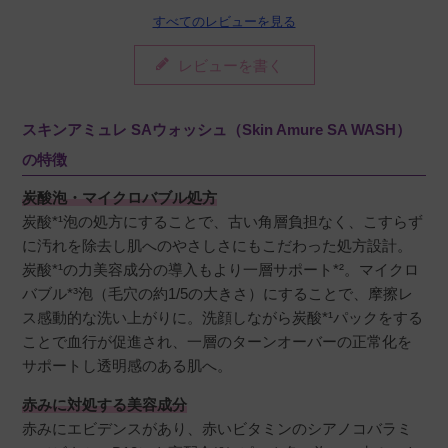
すべてのレビューを見る
肌の赤みに良いということで購入しました。炭
酸なので刺激で赤くならないか心配でしたが、
レビューを書く
大丈夫でした。
スキンアミュレ SAウォッシュ（Skin Amure SA WASH）
の特徴
ゆつ
購入者
炭酸泡・マイクロバブル処方
非公開
炭酸*¹泡の処方にすることで、古い角層負担なく、こすらず
投稿日
2026/07/10
に汚れを除去し肌へのやさしさにもこだわった処方設計。
炭酸*¹の力美容成分の導入もより一層サポート*²。マイクロ
バブル*³泡（毛穴の約1/5の大きさ）にすることで、摩擦レ
ス感動的な洗い上がりに。洗顔しながら炭酸*¹パックをする
ありがとうございます！少し使い慣れるまでに
ことで血行が促進され、一層のターンオーバーの正常化を
加減が難しいですが、肌が明るくなる上、癒さ
サポートし透明感のある肌へ。
れます！
赤みに対処する美容成分
赤みにエビデンスがあり、赤いビタミンのシアノコバラミ