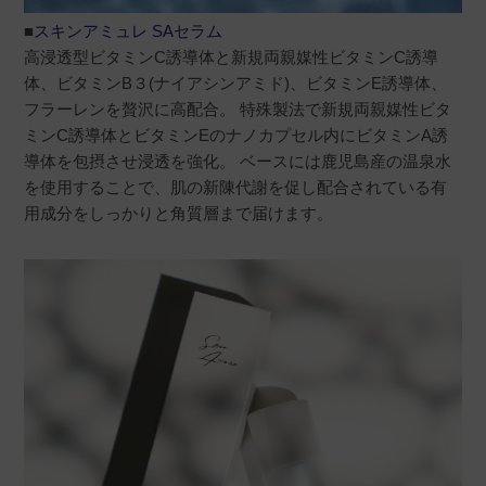
■
スキンアミュレ SAセラム
高浸透型ビタミンC誘導体と新規両親媒性ビタミンC誘導
体、ビタミンB３(ナイアシンアミド)、ビタミンE誘導体、
フラーレンを贅沢に高配合。 特殊製法で新規両親媒性ビタ
ミンC誘導体とビタミンEのナノカプセル内にビタミンA誘
導体を包摂させ浸透を強化。 ベースには鹿児島産の温泉水
を使用することで、肌の新陳代謝を促し配合されている有
用成分をしっかりと角質層まで届けます。