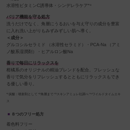
水溶性ビタミンC誘導体・シンデレラケア*⁴
バリア機能を守る処方
大好きな洗顔です。

洗うだけでなく、角層にうるおいを与え守りの成分を豊富
朝の忙しい時間にも泡パックしながら歯磨きし
に入れ洗い上がりもみずみずしい肌へ導く。
たりで時短になるし、顔がぱっと明るくなりま
＜成分＞
す。
グルコシルセラミド （水溶性セラミド）・PCA-Na （アミ
ノ酸系湿潤剤）・ヒアルロン酸Na
香りで毎日にリラックスを
柑橘系のオリジナルの精油ブレンドを配合。フレッシュな
香りで気分をリフレッシュするとともにリラックスもでき
る優しい香り。
*¹炭酸：噴射剤として *²角層まで *³スキンアミュレ社調べ *⁴ワイルドタイムエキ
ス
８つのフリー処方
着色料フリー