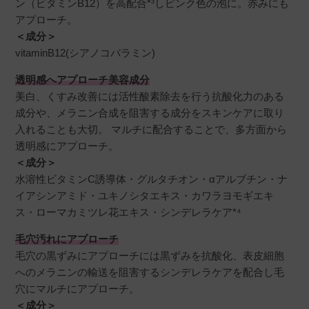
ン（ビタミンB12）を高配合*³しピンク色の泡に。赤みにも
アプローチ。
nana
購入者
＜成分＞
非公開
vitaminB12(シアノコバラミン)
投稿日
2026/07/06
透明感へアプローチ美容成分
美白、くすみ改善には活性酸素除去を行う抗酸化力のある
成分や、メラニン合成を阻害する成分をスキンケアに取り
ビタミンB12が入った薄いピンク色の泡で、30秒
入れることも大切。 マルチに配合することで、多方面から
ほど泡パックして使っています。

透明感にアプローチ。
香りも良く使いやすいです。

＜成分＞
泡で出てくるのでとても楽ですが、スッキリ洗
水溶性ビタミンC誘導体・グルタチオン・αアルブチン・ナ
いたい方には物足りない印象でした。
イアシンアミド・ユキノシタエキス・カワラヨモギエキ
ス・ローマカミツレ花エキス・シンデレラケア*⁴
毛穴汚れにアプローチ
毛穴の黒ずみにアプローチには黒ずみを抗酸化、表皮細胞
ち
購入者
へのメラニンの輸送を阻害するシンデレラケアを配合し毛
非公開
穴にマルチにアプローチ。
投稿日
2026/06/23
＜成分＞