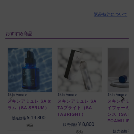
返品特約について
おすすめ商品
Skin Amure
Skin Amure
Skin Amure
スキンアミュレ SAセ
スキンアミュレ SA
スキンアミュ
ラム（SA SERUM）
TAブライト（SA
イフォーミ
TABRIGHT）
ンス（SA D
¥
19,800
販売価格
FOAMILIE
¥
8,800
販売価格
税込
¥
販売価格
税込