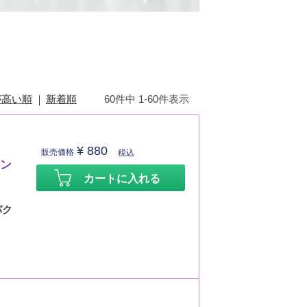
が高い順
新着順
60
件中
1
-
60
件表示
¥
880
販売価格
税込
ョン
カートに入れる
パク