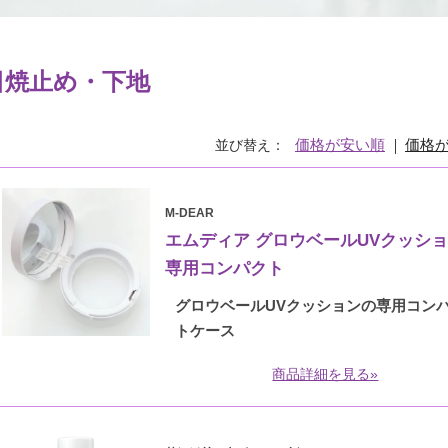
日焼止め・下地
価格が安い順
価格
並び替え
M-DEAR
エムディア グロウベールUVクッシ
専用コンパクト
グロウベールUVクッションの専用コン
トケース
商品詳細を見る»