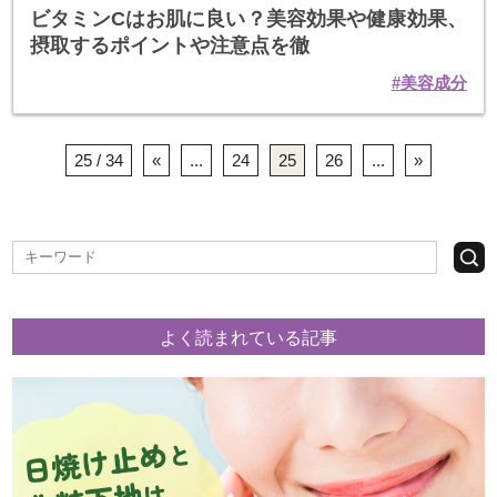
ビタミンCはお肌に良い？美容効果や健康効果、
摂取するポイントや注意点を徹
美容成分
25 / 34
«
...
24
25
26
...
»
よく読まれている記事