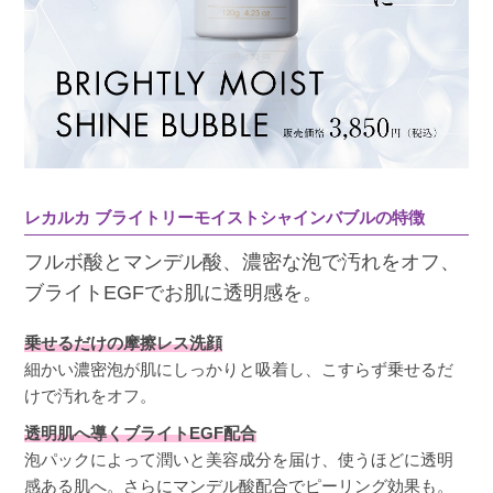
モコモコ泡でパックみたいに使うと気持ちいい
です

朝洗顔に使うとパッと明るくなるので良いと思
います。
レカルカ ブライトリーモイストシャインバブルの特徴
フルボ酸とマンデル酸、濃密な泡で汚れをオフ、
ホワイト
購入者
ブライトEGFでお肌に透明感を。
30代
投稿日
2024/08/12
乗せるだけの摩擦レス洗顔
細かい濃密泡が肌にしっかりと吸着し、こすらず乗せるだ
けで汚れをオフ。
泡の質が好きです、ガスの臭いもあまりせず使
透明肌へ導くブライトEGF配合
いやすいです！洗いたての顔のトーンが白くな
泡パックによって潤いと美容成分を届け、使うほどに透明
る気がします。リピ予定です
感ある肌へ。さらにマンデル酸配合でピーリング効果も。