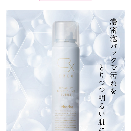
たはな
購入者
埼玉県
40代
女性
投稿日
2025/05/15
泡がふわふわもちもちで、摩擦ゼロです！しか
も、洗い上がりも、もちもちです！！
プニ
購入者
女性
投稿日
2025/03/17