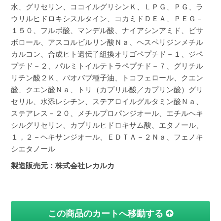
水、グリセリン、ココイルグリシンＫ、ＬＰＧ、ＰＧ、ラ
ウリルヒドロキシスルタイン、コカミドＤＥＡ、ＰＥＧ－
１５０、フルボ酸、マンデル酸、ナイアシンアミド、ビサ
ボロール、アスコルビルリン酸Ｎａ、ヘスペリジンメチル
カルコン、合成ヒト遺伝子組換オリゴペプチド－１、ジペ
プチド－２、パルミトイルテトラペプチド－７、グリチル
リチン酸２Ｋ、バオバブ種子油、トコフェロール、クエン
酸、クエン酸Ｎａ、トリ（カプリル酸／カプリン酸）グリ
セリル、水添レシチン、ステアロイルグルタミン酸Ｎａ、
ステアレス－２０、メチルプロパンジオール、エチルヘキ
シルグリセリン、カプリルヒドロキサム酸、エタノール、
１，２－ヘキサンジオール、ＥＤＴＡ－２Ｎａ、フェノキ
シエタノール
製造販売元：株式会社レカルカ
この商品のカートへ移動する