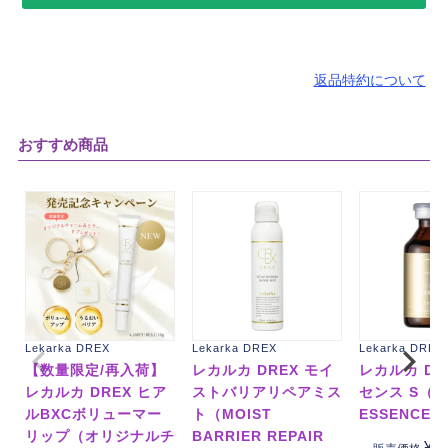
返品特約について
おすすめ商品
Lekarka DREX
Lekarka DREX
Lekarka DREX
【数量限定/再入荷】
レカルカ DREX モイ
レカルカ DR
レカルカ DREX ヒア
ストバリアリペアミス
センス S（D
ルBXCボリューマー
ト（MOIST
ESSENCE 
リップ（オリジナルチ
BARRIER REPAIR
¥
1