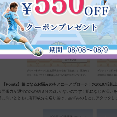
陰性菌が存在します。デリケットはニオイの元にアプローチし、清
【Point2】気になるお悩みのもとにへアプローチ！水の107倍
表面張力が通常の水の約３分の2しかないのですぐ肌になじみ潤いを
部に潤いとともに有用成分を送り届け、黒ずみのもとにアタックし