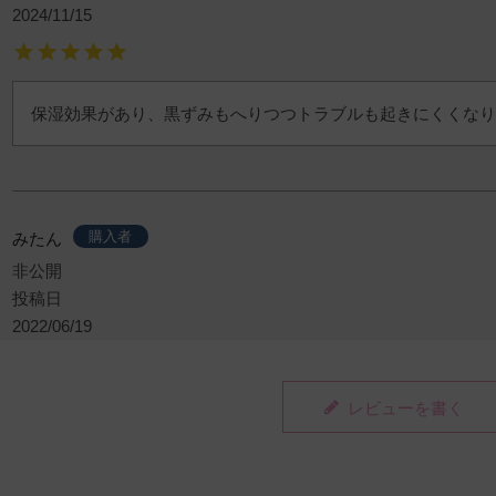
2024/11/15
保湿効果があり、黒ずみもへりつつトラブルも起きにくくなり
購入者
みたん
非公開
投稿日
2022/06/19
レビューを書く
保湿されます。元々乾燥ぎみで、色々デリケートケア用品を使
品は、しっとり落ち着いて使い心地がとても良いです。ですが
り使えないためマイナス1の評価です