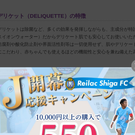
デリケット（DELIQUETTE）の特徴
デリケットは除菌など、多くの効果を発揮しながらも、主成分が特
購入者
り
スイオンウォーター）だからデリケート肌でも安心してお使いいた
非公開
防腐剤や酸化防止剤や界面活性剤等は一切使用せず、肌やデリケー
投稿日
にこだわり、赤ちゃんでも使えるほどの機能性と安心を兼ね備えた
2022/01/17
機能水「特殊還元性マイナスイオンウォーター」を主成
今まで匂いが気になっていたのですが使ってから気にならなく
世界で注目される機能水を配合
ニオイと黒ずみのお悩みをもとからブロック。そんなデリケットの
する「特殊還元性マイナスイオンウォーター」。除菌抗力など多く
しい。そんな機能性と安心を兼ね備えた高機能水です。
【Point1】悪性の菌にアプローチ！ニオイの元を寄せ付けない
デリケートゾーンには身体のバランスを整える常在菌とニオイの原