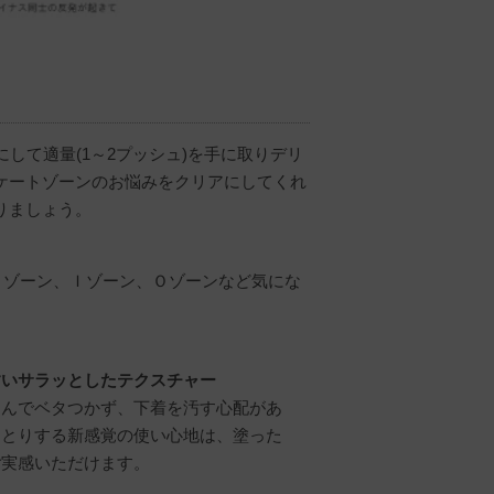
して適量(1～2プッシュ)を手に取りデリ
ケートゾーンのお悩みをクリアにしてくれ
りましょう。
Ｖゾーン、Ｉゾーン、Ｏゾーンなど気にな
すいサラッとしたテクスチャー
じんでベタつかず、下着を汚す心配があ
っとりする新感覚の使い心地は、塗った
ご実感いただけます。