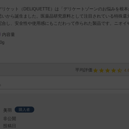
デリケット（DELIQUETTE）は「デリケートゾーンのお悩みを
思いから誕生ました。医薬品研究原料として注目されている特殊還
配合し、安全性や使用感にもこだわって作られた製品です。ニオイ
内容量
0g
4.
購入者
美羽
非公開
投稿日