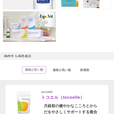
46
件中
1
-
46
件表示
価格が安い順
価格が高い順
新着順
tocoelle
トコエル（tocoelle）
月経前の健やかなこころとから
だをやさしくサポートする複合