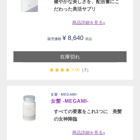
健やかな美しさを、配合量にこ
だわった美活サプリ
商品詳細を見る»
¥
8,640
販売価格
税込
在庫切れ
4.00
（7）
女髪 -MEGAMI-
女髪 -MEGAMI-
すべての要素をこれ1つに 美髪
の女神降臨
商品詳細を見る»