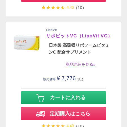
4.40
（10）
LipoVit
リポビットVC（LipoVit VC）
日本製 高吸収リポソームビタミ
ンC 配合サプリメント
商品詳細を見る»
¥
7,776
販売価格
税込
カートに入れる
定期購入はこちら
4.40
（10）